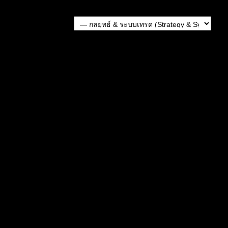
Forum Jump:
หัวข้อก่อนหน้า
หัวข้อถัดไป
หัวข้อที่เกี่ยวข้อง
เทรด M15 ระบบเทรด Williams% R, SAR X-over candles
เข้าเทรดง่ายๆ
ระบบเทรด Trading Made Simple (TMS)
ระบบเทรด Forex JPY Dynamic Strength
แชร์ ระบบเทรดสั้น Bollinger Band (BB)
ระบบเทรด THV System (Trend)+(Harmonic) + (Value)
โดยใช้ทฤษฎีคลื่นเอลเลียต Elliott Wave
แท็กหัวข้อ:
ระบบเทรด (17)
,
เทรด (7)
สมัครเป็นสมาชิกกับเราที่นี่