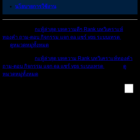
นโยบายการใช้งาน
หมวดหมู่ต่างๆ
กะทู้ล่าสุด
บทความดีๆ
Rank
บทวิเคราะห์
ทองคำ
ถาม-ตอบ
กิจกรรม
แจก ea
แชร์ vps
ระบบเทรด
เตือน
ภัย
ดูหมวดหมู่ทั้งหมด
หมวดหมู่ต่างๆ
กะทู้ล่าสุด
บทความ
Rank
บทวิเคราะห์ทองคำ
ถาม-ตอบ
กิจกรรม
แจก ea
แชร์ vps
ระบบเทรด
เตือนภัย
ดู
หมวดหมู่ทั้งหมด
กลยุทธ์ & ระบบเทรด ...
การเทรด Forex ไม่ได้ยากอย่างที่คิด! ถ้าคุณเข้าใจ
คำว่า “เรียบง่าย”