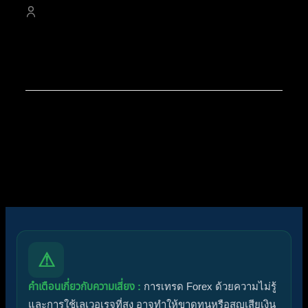
4,529
สมาชิก
สมาชิกใหม่ล่าสุดของเรา:
Pikker Traderrukjam
โพสต์ล่าสุด:
สรุปสถานการณ์ทองคำ XAUUSD
07/08/2026
ไอคอนฟอรัม:
ฟอรัมไม่มีโพสต์ที่ยังไม่ได้อ่าน
ฟอรัมมีโพสต์ที่ยังไม่ได้อ่าน
ไอคอนหัวข้อ:
ไม่ตอบกลับ
ตอบแล้ว
ใช้งานอยู่
มาแรง
ปักหมุด
ไม่ได้รับการอนุมัติ
ได้คำตอบแล้ว
ส่วนตัว
ปิด
⚠
คำเตือนเกี่ยวกับความเสี่ยง :
การเทรด Forex ด้วยความไม่รู้
และการใช้เลเวอเรจที่สูง อาจทำให้ขาดทุนหรือสูญเสียเงิน