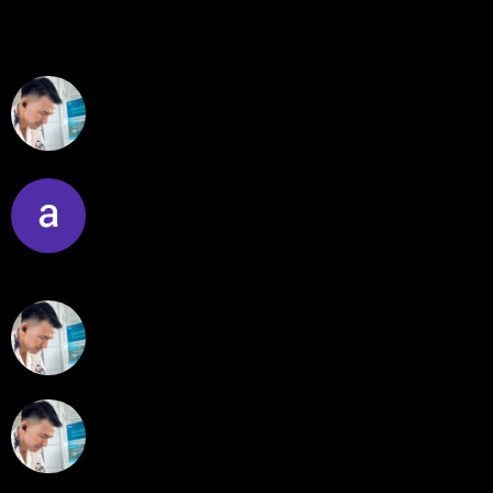
ไมไ่ด้เข้ามาอัพเดทเช่นเคย ยังรันอยู่ ปล่อยระบบทำงาน
แบบล...
โดย
H4ckz
,
3 วัน ที่ผ่านมา
สรุปสถานการณ์ทองคำ XAUUSD 05/08/2026
ราคาทองคำ XAUUSD พุ่งทะยานอย่างรุนแรงเกือบ
3.80% ขึ้นไป...
โดย
Tangjaijapentrader
,
3 วัน ที่ผ่านมา
พัฒนา Trade Manager MT5 ใช้เองจนตัดสินใจปล่อยบน
MQL5 Market ขอคำแนะนำและ Feedback ครับ
สวัสดีครับทุกคน ช่วงหลายเดือนที่ผ่านมา ผมพัฒนา
Trade ...
โดย
apex trading console
,
4 วัน ที่ผ่านมา
RE: สรุปสถานการณ์ทองคำ XAUUSD 08/04/2026
thank you 😀
โดย
Tangjaijapentrader
,
4 วัน ที่ผ่านมา
สรุปสถานการณ์ทองคำ XAUUSD 04/08/2026
ราคาทองคำ XAUUSD ปรับตัวขึ้นราว 0.75% ในวัน
อังคาร โดยพุ...
โดย
Tangjaijapentrader
,
4 วัน ที่ผ่านมา