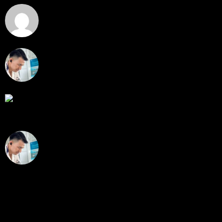
Hi
Hi, I've just registered here, I'm so glad to join the ...
โดย
jmpep
,
4 วัน ที่ผ่านมา
สรุปสถานการณ์ทองคำ XAUUSD 30/07/2026
ราคาทองคำ XAUUSD พุ่งขึ้นแรงกว่า 0.92% กลับขึ้นมา
ทะลุระ...
โดย
Tangjaijapentrader
,
1 สัปดาห์ ที่ผ่านมา
RE: สรุปสถานการณ์ทองคำ XAUUSD 28/07/2026
@tangjaijapentrader : ดูซีรี่ย์อยู่บ้านชิลๆค่ะ
โดย
TibitoBlink
,
2 สัปดาห์ ที่ผ่านมา
RE: สรุปสถานการณ์ทองคำ XAUUSD 28/07/2026
หยุดยาวนี้ไปเที่ยวไหนกันครับ
โดย
Tangjaijapentrader
,
2 สัปดาห์ ที่ผ่านมา
แท็กหัวข้อ
gold
325
ทอง
277
XAUUSD
238
XAU/USD
178