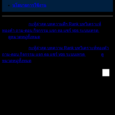
นโยบายการใช้งาน
หมวดหมู่ต่างๆ
กะทู้ล่าสุด
บทความดีๆ
Rank
บทวิเคราะห์
ทองคำ
ถาม-ตอบ
กิจกรรม
แจก ea
แชร์ vps
ระบบเทรด
เตือน
ภัย
ดูหมวดหมู่ทั้งหมด
หมวดหมู่ต่างๆ
กะทู้ล่าสุด
บทความ
Rank
บทวิเคราะห์ทองคำ
ถาม-ตอบ
กิจกรรม
แจก ea
แชร์ vps
ระบบเทรด
เตือนภัย
ดู
หมวดหมู่ทั้งหมด
Cafe นักเทรด พูดคุย...
แนะนำการใช้งาน AI Music Generator: เครื่องมือ
สร้างดนตรีด้วยปัญญาประดิษฐ์