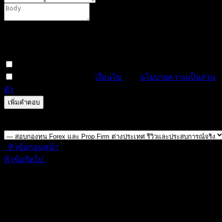
You are not allowed to attach files on this forum. It is possible
that you have not reached the minimum required number of
posts, or your user group does not have permission to attach
files in this forum.
สมัครสมาชิกหัวข้อนี้
ฉันได้อ่านและยอมรับ
เงื่อนไข
และ
นโยบายความเป็นส่วน
ตัว
ดูตัวอย่าง
แก้ไข
0
ครั้ง
บันทึกแล้ว
Forum Jump:
หัวข้อก่อนหน้า
หัวข้อถัดไป
สมัครเป็นสมาชิกกับเราที่นี่
กระทู้ล่าสุด