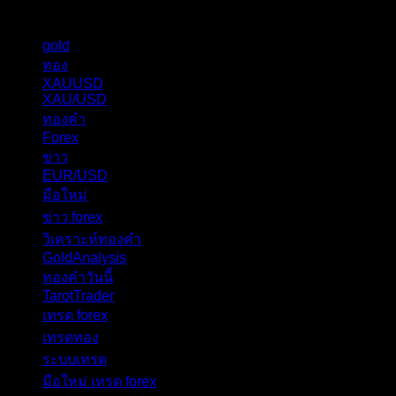
แท็กหัวข้อ
gold
324
ทอง
276
XAUUSD
237
XAU/USD
178
ทองคำ
101
Forex
62
ข่าว
56
EUR/USD
40
มือใหม่
31
ข่าว forex
28
วิเคราะห์ทองคำ
27
GoldAnalysis
24
ทองคำวันนี้
23
TarotTrader
19
เทรด forex
17
เทรดทอง
17
ระบบเทรด
17
มือใหม่ เทรด forex
16