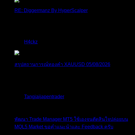
RE: Diggermanz By HyperScalper
ไมไ่ด้เข้ามาอัพเดทเช่นเคย ยังรันอยู่ ปล่อยระบบทำงาน
แบบล...
โดย
H4ckz
,
6 ชั่วโมง ที่ผ่านมา
สรุปสถานการณ์ทองคำ XAUUSD 05/08/2026
ราคาทองคำ XAUUSD พุ่งทะยานอย่างรุนแรงเกือบ
3.80% ขึ้นไป...
โดย
Tangjaijapentrader
,
13 ชั่วโมง ที่ผ่านมา
พัฒนา Trade Manager MT5 ใช้เองจนตัดสินใจปล่อยบน
MQL5 Market ขอคำแนะนำและ Feedback ครับ