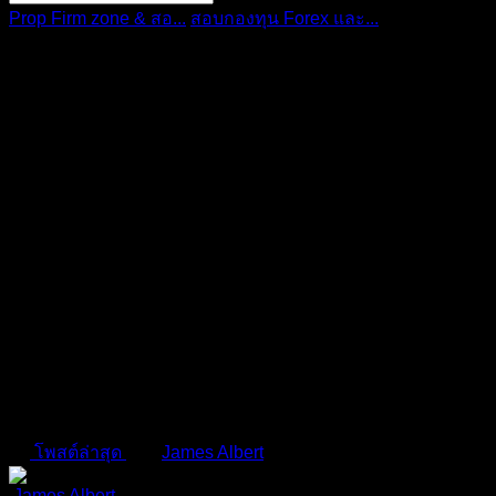
Prop Firm zone & สอ...
สอบกองทุน Forex และ...
ทำความรู้จัก
กับ For...
การแจ้งเตือน
ลบทั้งหมด
ทำความรู้จักกับ Forex Prop
Firms ที่ไม่มีการประเมินผล:
โอกาสและความเสี่ยง
สอบกองทุน Forex และ Prop Firm ต่างประเทศ รีวิวและ
ประสบการณ์จริง
โพสต์ล่าสุด
โดย
James Albert
1 ปี ที่ผ่านมา
James Albert