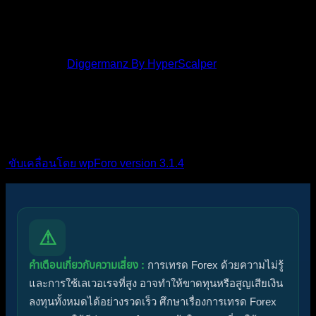
โพสต์ล่าสุด:
Diggermanz By HyperScalper
ไอคอนฟอรัม:
ฟอรัมไม่มีโพสต์ที่ยังไม่ได้อ่าน
ฟอรัมมีโพสต์ที่ยัง
ไม่ได้อ่าน
ไอคอนหัวข้อ:
ไม่ตอบกลับ
ตอบแล้ว
ใช้งานอยู่
มาแรง
ปักหมุด
ไม่ได้รับการอนุมัติ
ได้คำตอบแล้ว
ส่วนตัว
ปิด
ขับเคลื่อนโดย wpForo version 3.1.4
⚠
คำเตือนเกี่ยวกับความเสี่ยง :
การเทรด Forex ด้วยความไม่รู้
และการใช้เลเวอเรจที่สูง อาจทำให้ขาดทุนหรือสูญเสียเงิน
ลงทุนทั้งหมดได้อย่างรวดเร็ว ศึกษาเรื่องการเทรด Forex