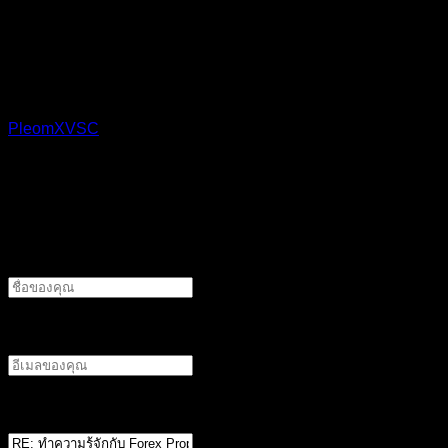
รอบคอบ โดยเฉพาะในเรื่องของความน่าเชื่อถือและการบริหาร
ความเสี่ยง
PleomXVSC
reacted
อ้างอิง
ทิ้งคำตอบไว้
ชื่อผู้แต่ง
อีเมลผู้เขียน
ตำแหน่ง
*