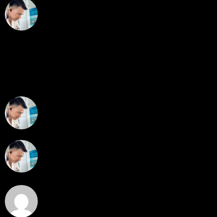
สรุปสถานการณ์ทองคำ XAUUSD 05/08/2026
ราคาทองคำ XAUUSD พุ่งทะยานอย่างรุนแรงเกือบ
3.80% ขึ้นไป...
โดย
Tangjaijapentrader
,
4 วัน ที่ผ่านมา
พัฒนา Trade Manager MT5 ใช้เองจนตัดสินใจปล่อยบน
MQL5 Market ขอคำแนะนำและ Feedback ครับ
สวัสดีครับทุกคน ช่วงหลายเดือนที่ผ่านมา ผมพัฒนา
Trade ...
โดย
apex trading console
,
5 วัน ที่ผ่านมา
RE: สรุปสถานการณ์ทองคำ XAUUSD 08/04/2026
thank you 😀
โดย
Tangjaijapentrader
,
5 วัน ที่ผ่านมา
สรุปสถานการณ์ทองคำ XAUUSD 04/08/2026
ราคาทองคำ XAUUSD ปรับตัวขึ้นราว 0.75% ในวัน
อังคาร โดยพุ...
โดย
Tangjaijapentrader
,
5 วัน ที่ผ่านมา
Hi
Hi, I've just registered here, I'm so glad to join the ...
โดย
jmpep
,
6 วัน ที่ผ่านมา