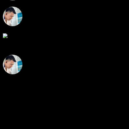
สรุปสถานการณ์ทองคำ XAUUSD 30/07/2026
ราคาทองคำ XAUUSD พุ่งขึ้นแรงกว่า 0.92% กลับขึ้นมา
ทะลุระ...
โดย
Tangjaijapentrader
,
1 สัปดาห์ ที่ผ่านมา
RE: สรุปสถานการณ์ทองคำ XAUUSD 28/07/2026
@tangjaijapentrader : ดูซีรี่ย์อยู่บ้านชิลๆค่ะ
โดย
TibitoBlink
,
2 สัปดาห์ ที่ผ่านมา
RE: สรุปสถานการณ์ทองคำ XAUUSD 28/07/2026
หยุดยาวนี้ไปเที่ยวไหนกันครับ
โดย
Tangjaijapentrader
,
2 สัปดาห์ ที่ผ่านมา
แท็กหัวข้อ
gold
325
ทอง
277
XAUUSD
238
XAU/USD
178
ทองคำ
101
Forex
62
ข่าว
56
EUR/USD
40
มือใหม่
31
ข่าว forex
28
วิเคราะห์ทองคำ
27