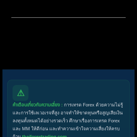
โพสต์ล่าสุด:
สรุปสถานการณ์ทองคำ XAUUSD
07/08/2026
ไอคอนฟอรัม:
ฟอรัมไม่มีโพสต์ที่ยังไม่ได้อ่าน
ฟอรัมมีโพสต์ที่ยังไม่ได้อ่าน
ไอคอนหัวข้อ:
ไม่ตอบกลับ
ตอบแล้ว
ใช้งานอยู่
มาแรง
ปักหมุด
ไม่ได้รับการอนุมัติ
ได้คำตอบแล้ว
ส่วนตัว
ปิด
⚠
คำเตือนเกี่ยวกับความเสี่ยง :
การเทรด Forex ด้วยความไม่รู้
และการใช้เลเวอเรจที่สูง อาจทำให้ขาดทุนหรือสูญเสียเงิน
ลงทุนทั้งหมดได้อย่างรวดเร็ว ศึกษาเรื่องการเทรด Forex
และ MM ให้ดีก่อน และทำความเข้าใจความเสี่ยงให้ครบ
ถ้วน
thaiforextrading.com