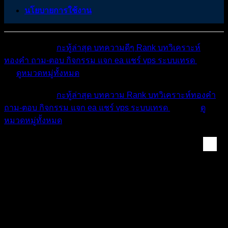
นโยบายการใช้งาน
หมวดหมู่ต่างๆ
กะทู้ล่าสุด
บทความดีๆ
Rank
บทวิเคราะห์
ทองคำ
ถาม-ตอบ
กิจกรรม
แจก ea
แชร์ vps
ระบบเทรด
เตือน
ภัย
ดูหมวดหมู่ทั้งหมด
หมวดหมู่ต่างๆ
กะทู้ล่าสุด
บทความ
Rank
บทวิเคราะห์ทองคำ
ถาม-ตอบ
กิจกรรม
แจก ea
แชร์ vps
ระบบเทรด
เตือนภัย
ดู
หมวดหมู่ทั้งหมด
คลังเครื่องมือเทรด ...
[ปักหมุด]
ขออนุญาตเอาE-Bookทำเองมาแจกครับ