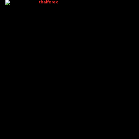
thaiforex
(@thaiforex)
มนุษย์ที่เท่ห์ที่สุดในบอร์ด เพราะมีคนเดียว
Admin
เข้าร่วม: 2 ปี ที่ผ่านมา
กระทู้: 1047
15/12/2025 11:04 am
↑
โพสโดย: @moonery
https://heyzine.com/flip-book/22bf43bb75.html
หวังว่าจะช่วยได้ไม่มากก็น้อยนะครับ
ยอดเยี่ยมครับ
ตอบ
อ้างอิง