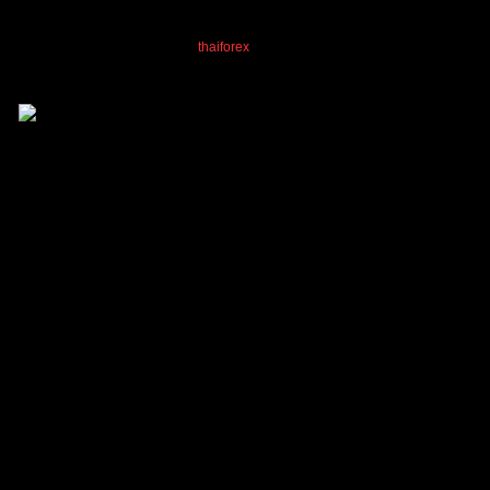
TibitoBlink
,
Ez4Traders
and
thaiforex
reacted
อ้างอิง
Cxo
(@cxo)
สมาชิก
เข้าร่วม: 1 ปี ที่ผ่านมา
กระทู้: 589
15/12/2025 6:04 am
ขอบคุณครับ
ตอบ
อ้างอิง