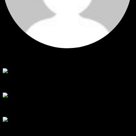
Hi
Hi, I've just registered here, I'm so glad to join the ...
โดย
jmpep
,
4 วัน ที่ผ่านมา
สรุปสถานการณ์ทองคำ XAUUSD 30/07/2026
ราคาทองคำ XAUUSD พุ่งขึ้นแรงกว่า 0.92% กลับขึ้นมาทะลุระ...
โดย
Tangjaijapentrader
,
1 สัปดาห์ ที่ผ่านมา
RE: สรุปสถานการณ์ทองคำ XAUUSD 28/07/2026
@tangjaijapentrader : ดูซีรี่ย์อยู่บ้านชิลๆค่ะ
โดย
TibitoBlink
,
1 สัปดาห์ ที่ผ่านมา
RE: สรุปสถานการณ์ทองคำ XAUUSD 28/07/2026
หยุดยาวนี้ไปเที่ยวไหนกันครับ