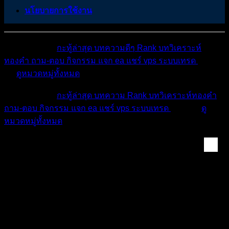
นโยบายการใช้งาน
หมวดหมู่ต่างๆ
กะทู้ล่าสุด
บทความดีๆ
Rank
บทวิเคราะห์
ทองคำ
ถาม-ตอบ
กิจกรรม
แจก ea
แชร์ vps
ระบบเทรด
เตือน
ภัย
ดูหมวดหมู่ทั้งหมด
หมวดหมู่ต่างๆ
กะทู้ล่าสุด
บทความ
Rank
บทวิเคราะห์ทองคำ
ถาม-ตอบ
กิจกรรม
แจก ea
แชร์ vps
ระบบเทรด
เตือนภัย
ดู
หมวดหมู่ทั้งหมด
ความรู้ & แหล่งเรีย...
[ปักหมุด]
pip และ point คืออะไร forex ต่างกันยัง
ไง