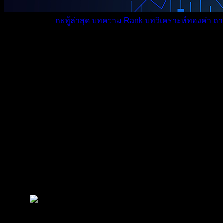
หมวดหมู่ต่างๆ
กะทู้ล่าสุด
บทความ
Rank
บทวิเคราะห์ทองคำ
ถา
โพสต์ล่าสุด
มีอะไรใหม่บ้าง
ดูผลการแข่ง
ถาม-ตอ
แชร์แนวทางวิเคราะห์...
Forex & Crypto Mark...
สถานการณ์ EU
สถานการณ์ EUR/USD 04/04/2025
FOREX & CRYPTO MARKET | ข่าว วิเคราะห์ คู่เงินทั่วโลก
โพสต์ล่าสุด
โดย
Tangjaijapentrader
1 ปี ที่ผ่านมา
เมื่อวานนี้เงินยูโรตอนแรกก็ขึ้นไปดี แต่พอ
Tangjaijapentrader
นำเข้า ทำให้คนเริ่มกังวล แล้วก็เทขายเงิ