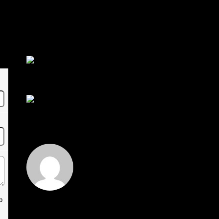
พัฒนา Trade Manager MT5 ใช้เองจนตัดสินใจปล่อย
บน MQL5 Market ขอคำแนะนำและ Feedback ครับ
สวัสดีครับทุกคน ช่วงหลายเดือนที่ผ่านมา ผมพัฒนา
Trade ...
โดย
apex trading console
,
2 วัน ที่ผ่านมา
RE: สรุปสถานการณ์ทองคำ XAUUSD 08/04/2026
thank you 😀
โดย
Tangjaijapentrader
,
2 วัน ที่ผ่านมา
สรุปสถานการณ์ทองคำ XAUUSD 04/08/2026
ราคาทองคำ XAUUSD ปรับตัวขึ้นราว 0.75% ในวัน
อังคาร โดยพุ...
โดย
Tangjaijapentrader
,
2 วัน ที่ผ่านมา
Hi
p
Hi, I've just registered here, I'm so glad to join the
...