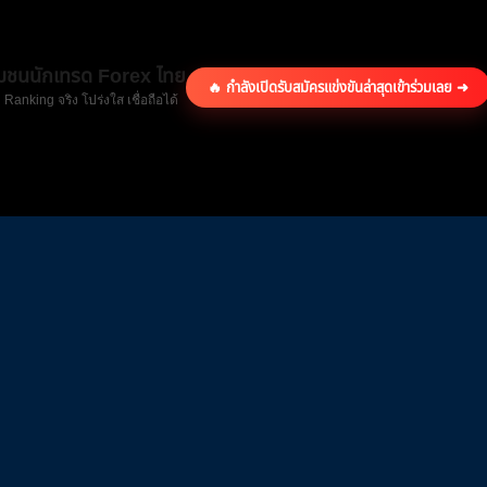
ุมชนนักเทรด Forex ไทย
🔥 กำลังเปิดรับสมัครแข่งขันล่าสุด
เข้าร่วมเลย ➜
 Ranking จริง โปร่งใส เชื่อถือได้