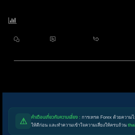
Forum Information
17
ฟอรัม
3,713
หัวข้อ
11.2 K
กระทู้
สมาชิกใหม่ล่าสุดของเรา:
noorshannon
โพสต์ล่าสุด:
Di
ไอคอนฟอรัม:
ฟอรัมไม่มีโพสต์ที่ยังไม่ได้อ่าน
ฟอรัมมีโพสต์ที่ยังไม่ได้อ่าน
ไอคอนหัวข้อ:
ไม่ตอบกลับ
ตอบแล้ว
ใช้งานอยู่
มาแรง
ปั
คำเตือนเกี่ยวกับความเสี่ยง :
การเทรด Forex ด้วยความไม่ร
⚠
ให้ดีก่อน และทำความเข้าใจความเสี่ยงให้ครบถ้วน
tha