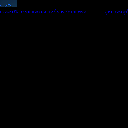
ม-ตอบ
กิจกรรม
แจก ea
แชร์ vps
ระบบเทรด
เตือนภัย
ดูหมวดหมู่ท
บ
บทความ
กิจกรรม
R/USD 0...
05/04/2025 8:39 am
หัวข้อเริ่มต้น
ประธานเฟด ออกมาพูดถึงเรื่องความเสี่ยงเงินเฟ้อที่อาจจะสูงขึ้นเพราะภาษี
นยูโรลงมา ทำให้ราคาลงมาแถวๆ 1.1000 อีกครั้ง