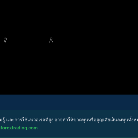
284
ออนไลน์
4,528
สมาชิก
ggermanz By HyperScalper
กหมุด
ไม่ได้รับการอนุมัติ
ได้คำตอบแล้ว
ส่วนตัว
ปิด
ู้ และการใช้เลเวอเรจที่สูง อาจทำให้ขาดทุนหรือสูญเสียเงินลงทุนทั้ง
iforextrading.com