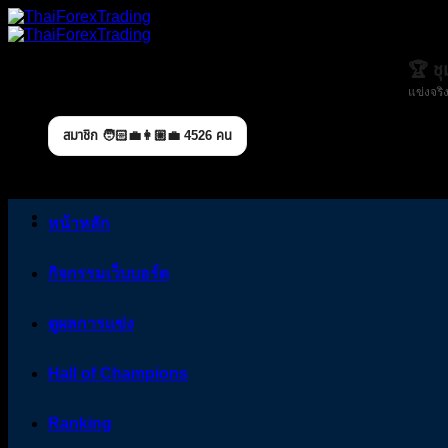
Skip
to
content
🏆 ช
แข่งจริง
สมาชิก 🧑🏻‍💼👩🏼‍💼 4526 คน
หน้าหลัก
กิจกรรมเว็บบอร์ด
ดูผลการแข่ง
Hall of Champions
Ranking