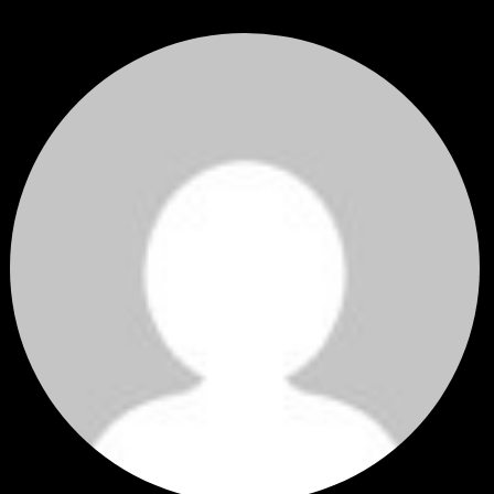
ราคาทองคำ XAUUSD ปรับตัวขึ้นราว 0.75% ในวันอังคาร โดยพุ...
โดย
Tangjaijapentrader
,
2 วัน ที่ผ่านมา