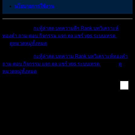
นโยบายการใช้งาน
หมวดหมู่ต่างๆ
กะทู้ล่าสุด
บทความดีๆ
Rank
บทวิเคราะห์
ทองคำ
ถาม-ตอบ
กิจกรรม
แจก ea
แชร์ vps
ระบบเทรด
เตือน
ภัย
ดูหมวดหมู่ทั้งหมด
หมวดหมู่ต่างๆ
กะทู้ล่าสุด
บทความ
Rank
บทวิเคราะห์ทองคำ
ถาม-ตอบ
กิจกรรม
แจก ea
แชร์ vps
ระบบเทรด
เตือนภัย
ดู
หมวดหมู่ทั้งหมด
Forex & Crypto Mark...
ถ้าถือ bitcoin แล้วรวยกว่าการเทรดเราจะเทรดไป
ทำไม ?!