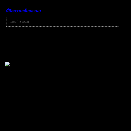
ถึงข้อดีข้อเสียของแต่ละวิธี
นี่คือความเห็นของผม
เอกสารแนบ :
buy and hold vs trading.png
PleomXVSC
reacted
อ้างอิง
PleomXVSC
(@pleomxvsc)
สมาชิก
เข้าร่วม: 2 ปี ที่ผ่านมา
กระทู้: 421
12/03/2025 12:32 am
มันคล้ายๆกับทองเลยไหมครับ เห็นบอกว่ามันจะมาแทนที่ทอง