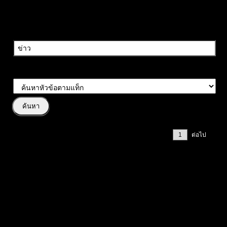
ค้นหาวลี:
ประเภทการค้นหา:
หน้า 1 / 5
ต่อไป
#
หัวข้อโพสต์
สรุปข่าวและเหตุการณ์สำคัญรายสัปดาห์ (23-27 FEB 2026) โฟกัส
Forex & Crypto
TarotTrader
ข่าว
Forex
Crypto