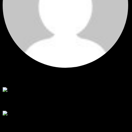
Hi
Hi, I've just registered here, I'm so glad to join the ...
โดย
jmpep
,
2 วัน ที่ผ่านมา
สรุปสถานการณ์ทองคำ XAUUSD 30/07/2026
ราคาทองคำ XAUUSD พุ่งขึ้นแรงกว่า 0.92% กลับขึ้นมาทะลุระ...
โดย
Tangjaijapentrader
,
6 วัน ที่ผ่านมา
RE: สรุปสถานการณ์ทองคำ XAUUSD 28/07/2026
@tangjaijapentrader : ดูซีรี่ย์อยู่บ้านชิลๆค่ะ
โดย
TibitoBlink
,
1 สัปดาห์ ที่ผ่านมา