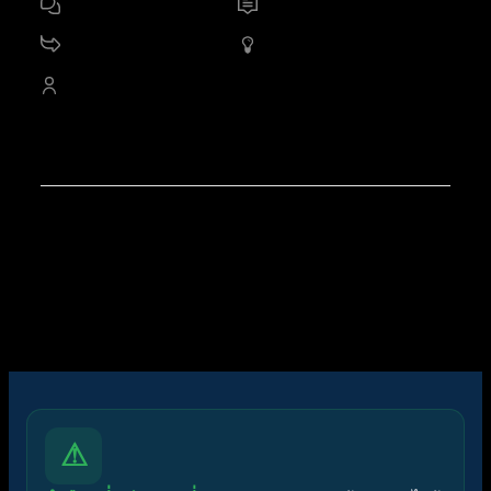
17
ฟอรัม
3,712
หัวข้อ
11.2 K
กระทู้
1,359
ออนไลน์
4,527
สมาชิก
สมาชิกใหม่ล่าสุดของเรา:
apex trading console
โพสต์ล่าสุด:
Diggermanz By HyperScalper
ไอคอนฟอรัม:
ฟอรัมไม่มีโพสต์ที่ยังไม่ได้อ่าน
ฟอรัมมีโพสต์ที่ยังไม่ได้อ่าน
ไอคอนหัวข้อ:
ไม่ตอบกลับ
ตอบแล้ว
ใช้งานอยู่
มาแรง
ปักหมุด
ไม่ได้รับการอนุมัติ
ได้คำตอบแล้ว
ส่วนตัว
ปิด
⚠