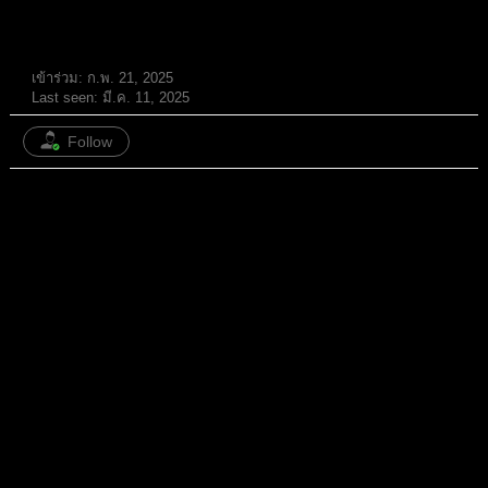
สมาชิก
เข้าร่วม: ก.พ. 21, 2025
Last seen: มี.ค. 11, 2025
Follow
หัวข้อ: 4
/
ตอบกลับ: 0
ทั้งหมด
หัวข้อ
ตอบกลับ
Existing Home Sales ตัวเลขที่
1 ปี ที่ผ่านมา
TOPIC
เทรดเดอร์ห้ามมองข้าม! 🏡💰
ฟอรัม
ความรู้ & แหล่งเรียนรู้ Forex
Replies: 0
Views: 415
ทำไม Fed Chair Powell Speaks ถึง
1 ปี ที่ผ่านมา
TOPIC
เปลี่ยนตลาดได้ขนาดนี้?