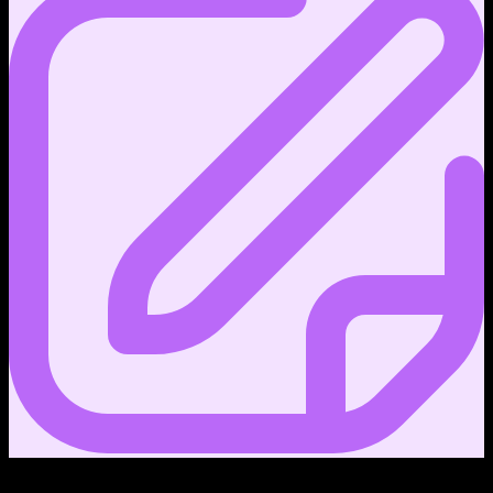
0
โพสต์บล็อก