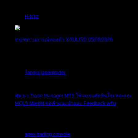
แบบล...
โดย
H4ckz
,
2 วัน ที่ผ่านมา
สรุปสถานการณ์ทองคำ XAUUSD 05/08/2026
ราคาทองคำ XAUUSD พุ่งทะยานอย่างรุนแรงเกือบ
3.80% ขึ้นไป...
โดย
Tangjaijapentrader
,
3 วัน ที่ผ่านมา
พัฒนา Trade Manager MT5 ใช้เองจนตัดสินใจปล่อยบน
MQL5 Market ขอคำแนะนำและ Feedback ครับ
สวัสดีครับทุกคน ช่วงหลายเดือนที่ผ่านมา ผมพัฒนา
Trade ...
โดย
apex trading console
,
3 วัน ที่ผ่านมา