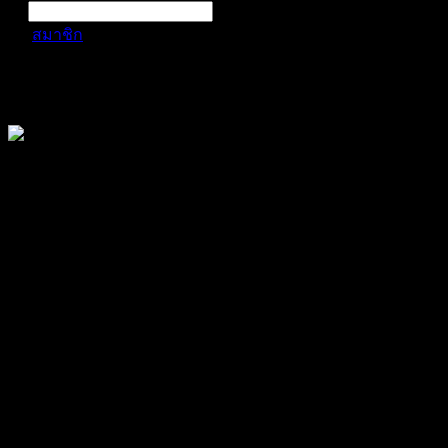
สมาชิก
Sekbuynow
การแจ้งเตือน
ลบทั้งหมด
Sekbuynow
@sekbuynow
สมาชิก
เข้าร่วม: พ.ค. 24, 2024
Last seen: ส.ค. 8, 2025