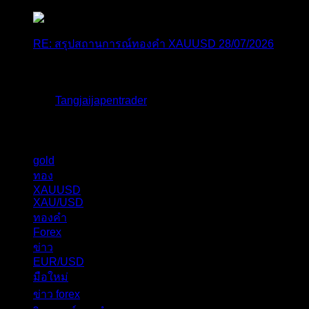
RE: สรุปสถานการณ์ทองคำ XAUUSD 28/07/2026
หยุดยาวนี้ไปเที่ยวไหนกันครับ
โดย
Tangjaijapentrader
,
2 สัปดาห์ ที่ผ่านมา
แท็กหัวข้อ
gold
325
ทอง
277
XAUUSD
238
XAU/USD
178
ทองคำ
101
Forex
62
ข่าว
56
EUR/USD
40
มือใหม่
31
ข่าว forex
28