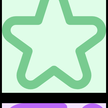
0/10
คะแนน