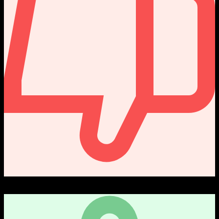
0
Received Dislikes