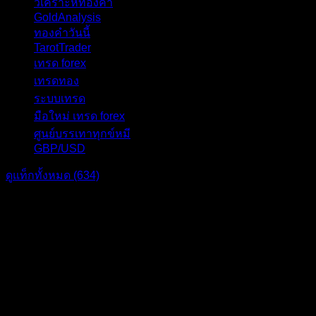
วิเคราะห์ทองคำ
27
GoldAnalysis
24
ทองคำวันนี้
23
TarotTrader
19
เทรด forex
17
เทรดทอง
17
ระบบเทรด
17
มือใหม่ เทรด forex
16
ศูนย์บรรเทาทุกข์หมี
16
GBP/USD
15
ดูแท็กทั้งหมด (634)
แบ่งปัน: