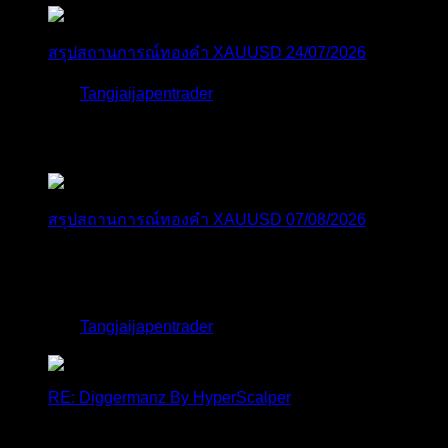
สรุปสถานการณ์ทองคำ XAUUSD 24/07/2026
โดย
Tangjaijapentrader
2 สัปดาห์ ที่ผ่านมา
ตอบล่าสุด
สรุปสถานการณ์ทองคำ XAUUSD 07/08/2026
ราคาทองคำ XAUUSD พุ่งขึ้นอย่างก้าวกระโดดกว่า
2.30% ในวั...
โดย
Tangjaijapentrader
,
14 ชั่วโมง ที่ผ่านมา
RE: Diggermanz By HyperScalper
ไมไ่ด้เข้ามาอัพเดทเช่นเคย ยังรันอยู่ ปล่อยระบบทำงาน