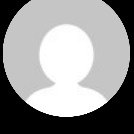
Hi
Hi, I've just registered here, I'm so glad to join the ...
โดย
jmpep
,
3 วัน ที่ผ่านมา