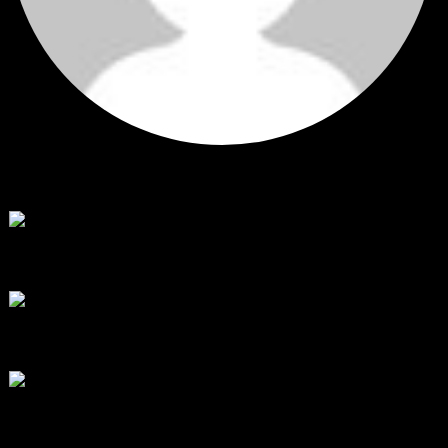
Hi
Hi, I've just registered here, I'm so glad to join the ...
โดย
jmpep
,
3 วัน ที่ผ่านมา
สรุปสถานการณ์ทองคำ XAUUSD 30/07/2026
ราคาทองคำ XAUUSD พุ่งขึ้นแรงกว่า 0.92% กลับขึ้นมาทะลุระ...
โดย
Tangjaijapentrader
,
1 สัปดาห์ ที่ผ่านมา
RE: สรุปสถานการณ์ทองคำ XAUUSD 28/07/2026
@tangjaijapentrader : ดูซีรี่ย์อยู่บ้านชิลๆค่ะ
โดย
TibitoBlink
,
1 สัปดาห์ ที่ผ่านมา