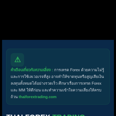
โพสต์ล่าสุด:
Diggermanz By HyperScalper
ไอคอนฟอรัม:
ฟอรัมไม่มีโพสต์ที่ยังไม่ได้อ่าน
ฟอรัมมีโพสต์ที่ยังไม่ได้อ่าน
ไอคอนหัวข้อ:
ไม่ตอบกลับ
ตอบแล้ว
ใช้งานอยู่
มาแรง
ปักหมุด
ไม่ได้รับการอนุมัติ
ได้คำตอบแล้ว
ส่วนตัว
ปิด
⚠
คำเตือนเกี่ยวกับความเสี่ยง :
การเทรด Forex ด้วยความไม่รู้
และการใช้เลเวอเรจที่สูง อาจทำให้ขาดทุนหรือสูญเสียเงิน
ลงทุนทั้งหมดได้อย่างรวดเร็ว ศึกษาเรื่องการเทรด Forex
และ MM ให้ดีก่อน และทำความเข้าใจความเสี่ยงให้ครบ
ถ้วน
thaiforextrading.com