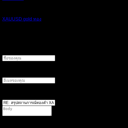
อ้างอิง
แท็กหัวข้อ
XAUUSD
gold
ทอง
ทิ้งคำตอบไว้
ชื่อผู้แต่ง
อีเมลผู้เขียน
ตำแหน่ง
*
You are not allowed to attach files on this forum. It is
possible that you have not reached the minimum required