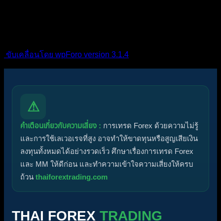
ไอคอนหัวข้อ:
ไม่ตอบกลับ
ตอบแล้ว
ใช้งานอยู่
มา
แรง
ปักหมุด
ไม่ได้รับการอนุมัติ
ได้คำตอบแล้ว
ส่วนตัว
ปิด
ขับเคลื่อนโดย wpForo version 3.1.4
⚠
คำเตือนเกี่ยวกับความเสี่ยง :
การเทรด Forex ด้วยความไม่รู้
และการใช้เลเวอเรจที่สูง อาจทำให้ขาดทุนหรือสูญเสียเงิน
ลงทุนทั้งหมดได้อย่างรวดเร็ว ศึกษาเรื่องการเทรด Forex
และ MM ให้ดีก่อน และทำความเข้าใจความเสี่ยงให้ครบ
ถ้วน
thaiforextrading.com
THAI FOREX
TRADING