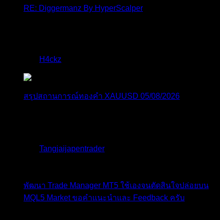
RE: Diggermanz By HyperScalper
ไมไ่ด้เข้ามาอัพเดทเช่นเคย ยังรันอยู่ ปล่อยระบบทำงาน
แบบล...
โดย
H4ckz
,
2 วัน ที่ผ่านมา
สรุปสถานการณ์ทองคำ XAUUSD 05/08/2026
ราคาทองคำ XAUUSD พุ่งทะยานอย่างรุนแรงเกือบ
3.80% ขึ้นไป...
โดย
Tangjaijapentrader
,
2 วัน ที่ผ่านมา
พัฒนา Trade Manager MT5 ใช้เองจนตัดสินใจปล่อยบน
MQL5 Market ขอคำแนะนำและ Feedback ครับ
สวัสดีครับทุกคน ช่วงหลายเดือนที่ผ่านมา ผมพัฒนา