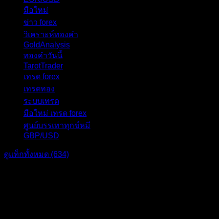
มือใหม่
31
ข่าว forex
28
วิเคราะห์ทองคำ
27
GoldAnalysis
24
ทองคำวันนี้
23
TarotTrader
19
เทรด forex
17
เทรดทอง
17
ระบบเทรด
17
มือใหม่ เทรด forex
16
ศูนย์บรรเทาทุกข์หมี
16
GBP/USD
15
ดูแท็กทั้งหมด (634)
แบ่งปัน: