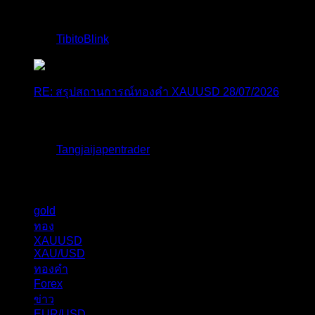
@tangjaijapentrader : ดูซีรี่ย์อยู่บ้านชิลๆค่ะ
โดย
TibitoBlink
,
1 สัปดาห์ ที่ผ่านมา
RE: สรุปสถานการณ์ทองคำ XAUUSD 28/07/2026
หยุดยาวนี้ไปเที่ยวไหนกันครับ
โดย
Tangjaijapentrader
,
1 สัปดาห์ ที่ผ่านมา
แท็กหัวข้อ
gold
325
ทอง
277
XAUUSD
238
XAU/USD
178
ทองคำ
101
Forex
62
ข่าว
56
EUR/USD
40