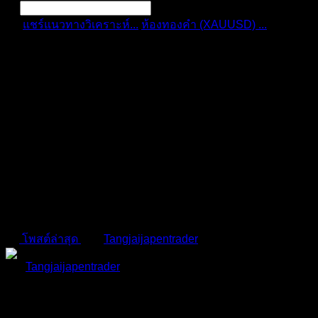
แชร์แนวทางวิเคราะห์...
ห้องทองคำ (XAUUSD) ...
สรุป
สถานการณ์ทองคำ ...
การแจ้งเตือน
ลบทั้งหมด
สรุปสถานการณ์ทองคำ
XAUUSD 21/04/2026
ห้องทองคำ (XAUUSD) | ข่าว วิเคราะห์ แผนเทรดทอง
โพสต์ล่าสุด
โดย
Tangjaijapentrader
4 เดือน ที่ผ่านมา
Tangjaijapentrader
(@tangjaijapentrader)
ชีวิตทุกย่างก้าว เรากำหนดมัน