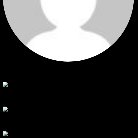
Hi
Hi, I've just registered here, I'm so glad to join the ...
โดย
jmpep
,
3 วัน ที่ผ่านมา
สรุปสถานการณ์ทองคำ XAUUSD 30/07/2026
ราคาทองคำ XAUUSD พุ่งขึ้นแรงกว่า 0.92% กลับขึ้นมาทะลุระ...
โดย
Tangjaijapentrader
,
1 สัปดาห์ ที่ผ่านมา
RE: สรุปสถานการณ์ทองคำ XAUUSD 28/07/2026
@tangjaijapentrader : ดูซีรี่ย์อยู่บ้านชิลๆค่ะ
โดย
TibitoBlink
,
1 สัปดาห์ ที่ผ่านมา