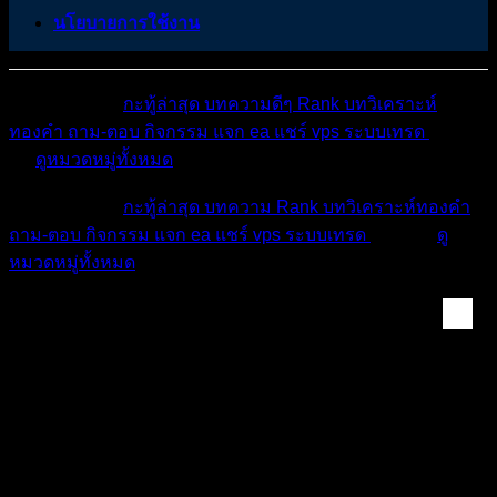
นโยบายการใช้งาน
หมวดหมู่ต่างๆ
กะทู้ล่าสุด
บทความดีๆ
Rank
บทวิเคราะห์
ทองคำ
ถาม-ตอบ
กิจกรรม
แจก ea
แชร์ vps
ระบบเทรด
เตือน
ภัย
ดูหมวดหมู่ทั้งหมด
หมวดหมู่ต่างๆ
กะทู้ล่าสุด
บทความ
Rank
บทวิเคราะห์ทองคำ
ถาม-ตอบ
กิจกรรม
แจก ea
แชร์ vps
ระบบเทรด
เตือนภัย
ดู
หมวดหมู่ทั้งหมด
ห้องทองคำ (XAUUSD) ...
สรุปสถานการณ์ทองคำ XAUUSD 20/04/2026