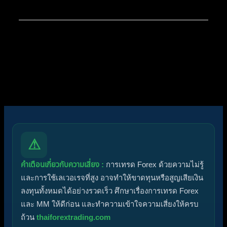
โพสต์ล่าสุด:
Diggermanz By HyperScalper
ไอคอนฟอรัม:
ฟอรัมไม่มีโพสต์ที่ยังไม่ได้อ่าน
ฟอรัมมีโพสต์ที่ยังไม่ได้อ่าน
ไอคอนหัวข้อ:
ไม่ตอบกลับ
ตอบแล้ว
ใช้งานอยู่
มาแรง
ปักหมุด
ไม่ได้รับการอนุมัติ
ได้คำตอบแล้ว
ส่วนตัว
ปิด
⚠
คำเตือนเกี่ยวกับความเสี่ยง :
การเทรด Forex ด้วยความไม่รู้
และการใช้เลเวอเรจที่สูง อาจทำให้ขาดทุนหรือสูญเสียเงิน
ลงทุนทั้งหมดได้อย่างรวดเร็ว ศึกษาเรื่องการเทรด Forex
และ MM ให้ดีก่อน และทำความเข้าใจความเสี่ยงให้ครบ
ถ้วน
thaiforextrading.com