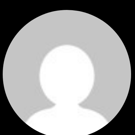
ราคาทองคำ XAUUSD ปรับตัวขึ้นราว 0.75% ในวันอังคาร โดยพุ...
โดย
Tangjaijapentrader
,
2 วัน ที่ผ่านมา