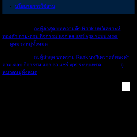
นโยบายการใช้งาน
หมวดหมู่ต่างๆ
กะทู้ล่าสุด
บทความดีๆ
Rank
บทวิเคราะห์
ทองคำ
ถาม-ตอบ
กิจกรรม
แจก ea
แชร์ vps
ระบบเทรด
เตือน
ภัย
ดูหมวดหมู่ทั้งหมด
หมวดหมู่ต่างๆ
กะทู้ล่าสุด
บทความ
Rank
บทวิเคราะห์ทองคำ
ถาม-ตอบ
กิจกรรม
แจก ea
แชร์ vps
ระบบเทรด
เตือนภัย
ดู
หมวดหมู่ทั้งหมด
ห้องทองคำ (XAUUSD) ...
บทวิเคราะห์ราคาทองคำ ประจำวันที่ 21 เมษายน
2569