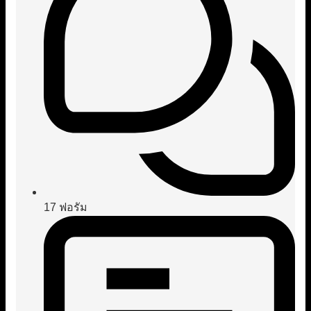
17
ฟอรัม