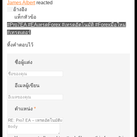
James Albert
reacted
อ้างอิง
แท็กหัวข้อ
#Pro7EA
#EAเทรดForex
#เทรดอัตโนมัติ
#Forexมือใหม่
#เทรดเดอร์
ทิ้งคำตอบไว้
ชื่อผู้แต่ง
อีเมลผู้เขียน
ตำแหน่ง
*