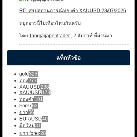
RE: สรุปสถานการณ์ทองคำ XAUUSD 28/07/2026
หยุดยาวนี้ไปเที่ยวไหนกันครับ
โดย
Tangjaijapentrader
,
2 สัปดาห์ ที่ผ่านมา
แท็กหัวข้อ
gold
325
ทอง
277
XAUUSD
238
XAU/USD
178
ทองคำ
101
Forex
62
ข่าว
56
EUR/USD
40
มือใหม่
31
ข่าว forex
28