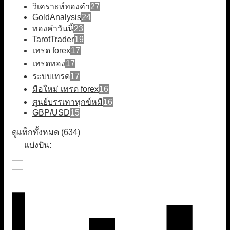
วิเคราะห์ทองคำ
27
GoldAnalysis
24
ทองคำวันนี้
23
TarotTrader
19
เทรด forex
17
เทรดทอง
17
ระบบเทรด
17
มือใหม่ เทรด forex
16
ศูนย์บรรเทาทุกข์หมี
16
GBP/USD
15
ดูแท็กทั้งหมด (634)
แบ่งปัน: