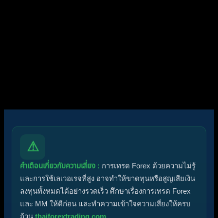
สมาชิกใหม่ล่าสุดของเรา:
apex trading console
โพสต์ล่าสุด:
Diggermanz By HyperScalper
ไอคอนฟอรัม:
ฟอรัมไม่มีโพสต์ที่ยังไม่ได้อ่าน
ฟอรัมมีโพสต์ที่ยังไม่ได้อ่าน
ไอคอนหัวข้อ:
ไม่ตอบกลับ
ตอบแล้ว
ใช้งานอยู่
มาแรง
ปักหมุด
ไม่ได้รับการอนุมัติ
ได้คำตอบแล้ว
ส่วนตัว
ปิด
⚠
คำเตือนเกี่ยวกับความเสี่ยง :
การเทรด Forex ด้วยความไม่รู้
และการใช้เลเวอเรจที่สูง อาจทำให้ขาดทุนหรือสูญเสียเงิน
ลงทุนทั้งหมดได้อย่างรวดเร็ว ศึกษาเรื่องการเทรด Forex
และ MM ให้ดีก่อน และทำความเข้าใจความเสี่ยงให้ครบ
ถ้วน
thaiforextrading.com