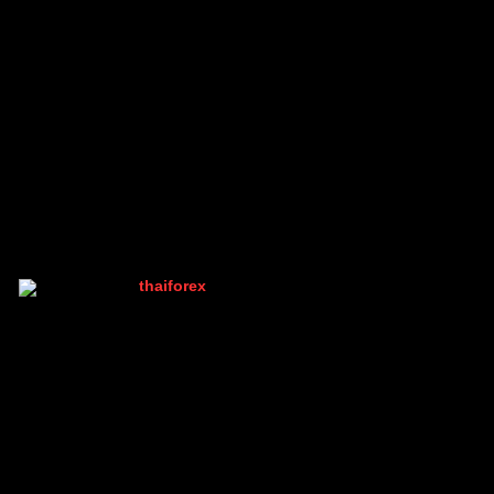
PleomXVSC
,
Namnung
,
thanongsuk12
and 3 people
อ้างอิง
reacted
แท็กหัวข้อ
เทรด forex
กองทุน
เทรดforex
หุ้นกับforex
thaiforex
(@thaiforex)
มนุษย์ที่เท่ห์ที่สุดในบอร์ด เพราะมีคนเดียว
Admin
เข้าร่วม: 2 ปี ที่ผ่านมา
กระทู้: 1047
26/03/2025 11:04 am
↑
โพสโดย: @tranny