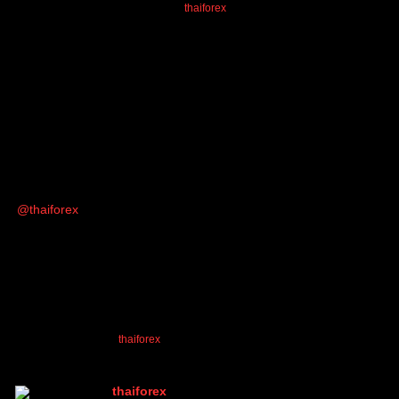
ตอบ
PleomXVSC
,
thanongsuk12
and
thaiforex
reacted
อ้างอิง
Tran Ny
(@tranny)
สมาชิก
เข้าร่วม: 1 ปี ที่ผ่านมา
กระทู้: 5
26/03/2025 2:15 pm
หัวข้อเริ่มต้น
@thaiforex
ขอบคุณนะคะ
thanongsuk12
and
thaiforex
reacted
ตอบ
อ้างอิง
thaiforex