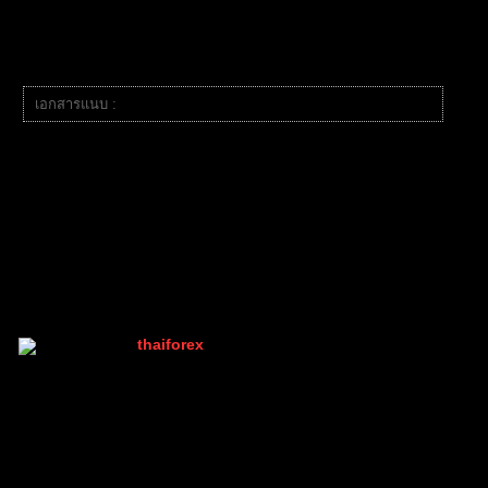
ขอรีวิวคนใช้กองทุน Wemastertrade หน่อยค่ะ
เอกสารแนบ :
image.png
เว็บนี้ป่าวครับ
ตอบ
PleomXVSC
,
thanongsuk12
,
kenfxg21
and 1
people reacted
อ้างอิง
thaiforex
(@thaiforex)
มนุษย์ที่เท่ห์ที่สุดในบอร์ด เพราะมีคนเดียว
Admin
เข้าร่วม: 2 ปี ที่ผ่านมา
กระทู้: 1047
26/03/2025 11:12 am