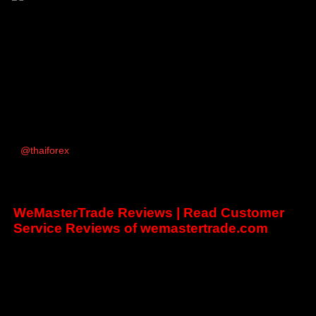
(@thaiforex)
มนุษย์ที่เท่ห์ที่สุดในบอร์ด เพราะมีคนเดียว
Admin
เข้าร่วม: 2 ปี ที่ผ่านมา
กระทู้: 1047
26/03/2025 2:20 pm
↑
โพสโดย: @tranny
@thaiforex
ขอบคุณนะคะ
อันนี้รีวิวจากต่างประเทศ ซึ่งจะช่วยคุณได้ครับ
WeMasterTrade Reviews | Read Customer
Service Reviews of wemastertrade.com
ตอบ
PleomXVSC
,
Tran Ny
,
thanongsuk12
and 1