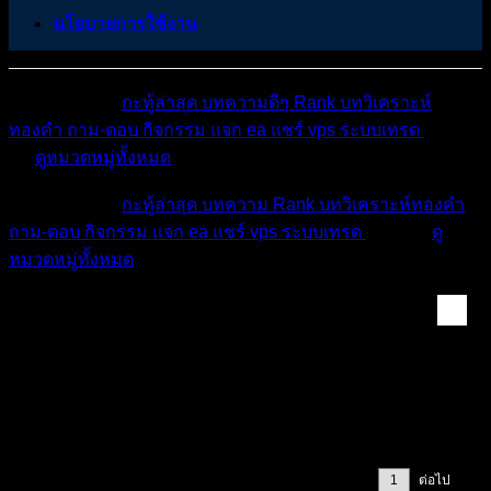
นโยบายการใช้งาน
หมวดหมู่ต่างๆ
กะทู้ล่าสุด
บทความดีๆ
Rank
บทวิเคราะห์
ทองคำ
ถาม-ตอบ
กิจกรรม
แจก ea
แชร์ vps
ระบบเทรด
เตือน
ภัย
ดูหมวดหมู่ทั้งหมด
หมวดหมู่ต่างๆ
กะทู้ล่าสุด
บทความ
Rank
บทวิเคราะห์ทองคำ
ถาม-ตอบ
กิจกรรม
แจก ea
แชร์ vps
ระบบเทรด
เตือนภัย
ดู
หมวดหมู่ทั้งหมด
สอบกองทุน Forex และ...
ขอรีวิวคนใช้กองทุน Wemastertrade
หน้า 1 / 2
ต่อไป