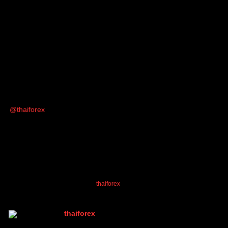
people reacted
อ้างอิง
Tran Ny
(@tranny)
สมาชิก
เข้าร่วม: 1 ปี ที่ผ่านมา
กระทู้: 5
26/03/2025 2:42 pm
หัวข้อเริ่มต้น
@thaiforex
ดูน่าเชื่อถือดีค่ะ จริงๆ ราคาก็ถูกกว่าหลายที่ จะลองดู
และมาให้รีวิวอีกทีนะคะ
kenfxg21
,
thanongsuk12
and
thaiforex
reacted
ตอบ
อ้างอิง
thaiforex
(@thaiforex)