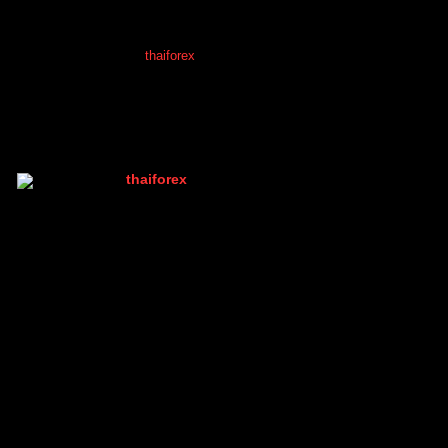
ความรู้ & แหล่งเรียนรู้ FOREX
โพสต์ล่าสุด
โดย
thaiforex
2 ปี ที่ผ่านมา
thaiforex
(@thaiforex)
มนุษย์ที่เท่ห์ที่สุดในบอร์ด เพราะมีคนเดียว
Admin
เข้าร่วม: 2 ปี ที่ผ่านมา
กระทู้: 1047
28/03/2024 12:24 pm
หัวข้อเริ่มต้น