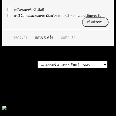
สมัครสมาชิกหัวข้อนี้
ฉันได้อ่านและยอมรับ
เงื่อนไข
และ
นโยบายความเป็นส่วนตัว
ดูตัวอย่าง
แก้ไข
0
ครั้ง
บันทึกแล้ว
Forum Jump:
หัวข้อก่อนหน้า
หัวข้อถัดไป
สมัครเป็นสมาชิกกับเราที่นี่
กระทู้ล่าสุด
สรุปสถานการณ์ทองคำ XAUUSD 05/08/2026