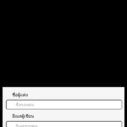
แหล่งข้อมูลที่มา
(fxstreet.com)
อ้างอิง
แท็กหัวข้อ
GBP/USD
ทิ้งคำตอบไว้
ชื่อผู้แต่ง
อีเมลผู้เขียน