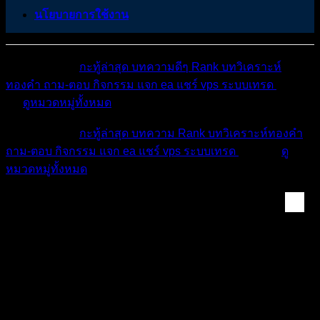
นโยบายการใช้งาน
หมวดหมู่ต่างๆ
กะทู้ล่าสุด
บทความดีๆ
Rank
บทวิเคราะห์
ทองคำ
ถาม-ตอบ
กิจกรรม
แจก ea
แชร์ vps
ระบบเทรด
เตือน
ภัย
ดูหมวดหมู่ทั้งหมด
หมวดหมู่ต่างๆ
กะทู้ล่าสุด
บทความ
Rank
บทวิเคราะห์ทองคำ
ถาม-ตอบ
กิจกรรม
แจก ea
แชร์ vps
ระบบเทรด
เตือนภัย
ดู
หมวดหมู่ทั้งหมด
Forex & Crypto Mark...
GBP/USD พุ่งขึ้นเหนือ 1.2450 ติดต่อกันสองวัน
จับตาดูข้อมูล GDP ของสหรัฐฯ