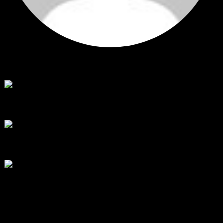
Hi
Hi, I've just registered here, I'm so glad to join the ...
โดย
jmpep
,
4 วัน ที่ผ่านมา
สรุปสถานการณ์ทองคำ XAUUSD 30/07/2026
ราคาทองคำ XAUUSD พุ่งขึ้นแรงกว่า 0.92% กลับขึ้นมาทะลุระ...
โดย
Tangjaijapentrader
,
1 สัปดาห์ ที่ผ่านมา
RE: สรุปสถานการณ์ทองคำ XAUUSD 28/07/2026
@tangjaijapentrader : ดูซีรี่ย์อยู่บ้านชิลๆค่ะ
โดย
TibitoBlink
,
1 สัปดาห์ ที่ผ่านมา
RE: สรุปสถานการณ์ทองคำ XAUUSD 28/07/2026
หยุดยาวนี้ไปเที่ยวไหนกันครับ
โดย
Tangjaijapentrader
,
1 สัปดาห์ ที่ผ่านมา
แท็กหัวข้อ
gold
325