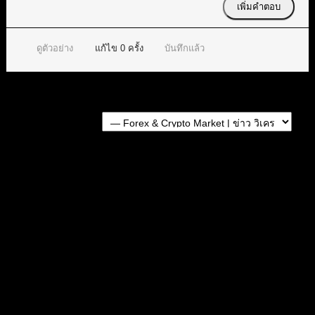
ดูตัวอย่าง
แก้ไข
0
ครั้ง
บันทึกแล้ว
Forum Jump:
หัวข้อก่อนหน้า
หัวข้อถัดไป
หัวข้อที่เกี่ยวข้อง
การวิเคราะห์คู่ GBP/USD วิเคราะห์ forex วันนี้ 25/04/2024
ปัจจัยที่มีผลต่อคู่ GBP/USD รายวัน 25/4/2024
GBP/USD ดีดตัวขึ้นจาก YTD และไต่กลับเข้าใกล้ระดับ
1.2400
แนวโน้มคู่ GBP/USD
GBP/USD ยังคงอยู่ในแนวรับที่ต่ํากว่า 1.2450