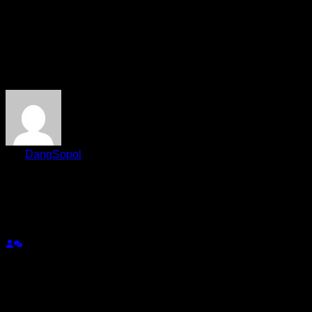
ขอบคุณครับ
ตอบ
อ้างอิง
DangSopol
(@dangsopol)
สมาชิก
เข้าร่วม: 2 ปี ที่ผ่านมา
กระทู้: 36
24/03/2025 1:17 pm
วัน PMI นั่นแหละรอเลย