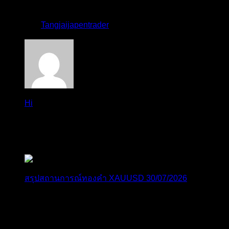
อังคาร โดยพุ...
โดย
Tangjaijapentrader
,
4 วัน ที่ผ่านมา
Hi
Hi, I've just registered here, I'm so glad to join the ...
โดย
jmpep
,
5 วัน ที่ผ่านมา
สรุปสถานการณ์ทองคำ XAUUSD 30/07/2026
ราคาทองคำ XAUUSD พุ่งขึ้นแรงกว่า 0.92% กลับขึ้นมา
ทะลุระ...