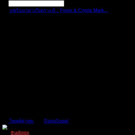
แชร์แนวทางวิเคราะห์...
Forex & Crypto Mark...
ข่าวที่
สำคัญ เกี่ยว...
การแจ้งเตือน
ลบทั้งหมด
ข่าวที่สำคัญ เกี่ยวกับ ทองคำ คู่
เงิน forex ในอาทิตย์นี้ 24 - 28
มี.ค.2025
Forex & Crypto Market | ข่าว วิเคราะห์ คู่เงินทั่วโลก
โพสต์ล่าสุด
โดย
DangSopol
1 ปี ที่ผ่านมา
thaiforex