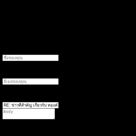
ตอบ
อ้างอิง
ทิ้งคำตอบไว้
ชื่อผู้แต่ง
อีเมลผู้เขียน
ตำแหน่ง
*
You are not allowed to attach files on this forum. It is
possible that you have not reached the minimum required
number of posts, or your user group does not have