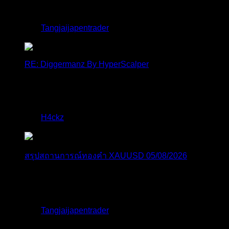
2.30% ในวั...
โดย
Tangjaijapentrader
,
1 วัน ที่ผ่านมา
RE: Diggermanz By HyperScalper
ไมไ่ด้เข้ามาอัพเดทเช่นเคย ยังรันอยู่ ปล่อยระบบทำงาน
แบบล...
โดย
H4ckz
,
3 วัน ที่ผ่านมา
สรุปสถานการณ์ทองคำ XAUUSD 05/08/2026
ราคาทองคำ XAUUSD พุ่งทะยานอย่างรุนแรงเกือบ
3.80% ขึ้นไป...
โดย
Tangjaijapentrader
,
3 วัน ที่ผ่านมา