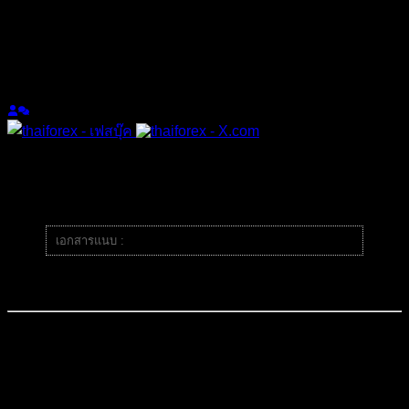
(@thaiforex)
มนุษย์ที่เท่ห์ที่สุดในบอร์ด เพราะมีคนเดียว
Admin
เข้าร่วม: 2 ปี ที่ผ่านมา
กระทู้: 1047
หัวข้อเริ่มต้น
24/03/2025 8:50 am
สรุปข่าวเศรษฐกิจสำคัญอาทิตย์นี้
เอกสารแนบ :
โพสต์ข่าว24-28มีนา2025.jpg
วันจันทร์ที่ 24 มีนาคม 2025
French Flash Manufacturing PMI (EUR)