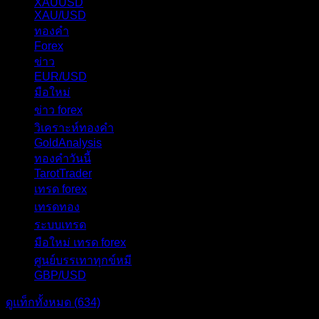
XAUUSD
238
XAU/USD
178
ทองคำ
101
Forex
62
ข่าว
56
EUR/USD
40
มือใหม่
31
ข่าว forex
28
วิเคราะห์ทองคำ
27
GoldAnalysis
24
ทองคำวันนี้
23
TarotTrader
19
เทรด forex
17
เทรดทอง
17
ระบบเทรด
17
มือใหม่ เทรด forex
16
ศูนย์บรรเทาทุกข์หมี
16
GBP/USD
15
ดูแท็กทั้งหมด (634)