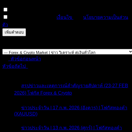
permission to attach files in this forum.
สมัครสมาชิกหัวข้อนี้
ฉันได้อ่านและยอมรับ
เงื่อนไข
และ
นโยบายความเป็นส่วน
ตัว
ดูตัวอย่าง
แก้ไข
0
ครั้ง
บันทึกแล้ว
Forum Jump:
หัวข้อก่อนหน้า
หัวข้อถัดไป
หัวข้อที่เกี่ยวข้อง
สรุปข่าวและเหตุการณ์สำคัญรายสัปดาห์ (23-27 FEB
2026) โฟกัส Forex & Crypto
6 เดือน ที่ผ่านมา
ข่าวประจำวัน | 17 ก.พ. 2026 (อังคาร) | โฟกัสทองคำ
(XAUUSD)
6 เดือน ที่ผ่านมา
ข่าวประจำวัน | 13 ก.พ. 2026 (ศุกร์) | โฟกัสทองคำ