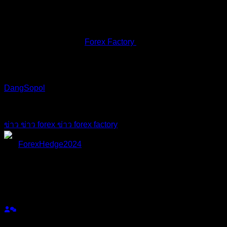
ค่าลง (กราฟทองลง) แต่ถ้าข่าวออกมาแย่ ดอลลาร์จะอ่อนค่า
ทำให้ทองปรับตัวขึ้น (กราฟทองขึ้น).
ขอบคุณแหล่งที่มาจาก
Forex Factory
DangSopol
reacted
อ้างอิง
แท็กหัวข้อ
ข่าว
ข่าว forex
ข่าว forex factory
ForexHedge2024
(@forexhedge2024)
สมาชิก
เข้าร่วม: 1 ปี ที่ผ่านมา
กระทู้: 4
24/03/2025 11:28 am