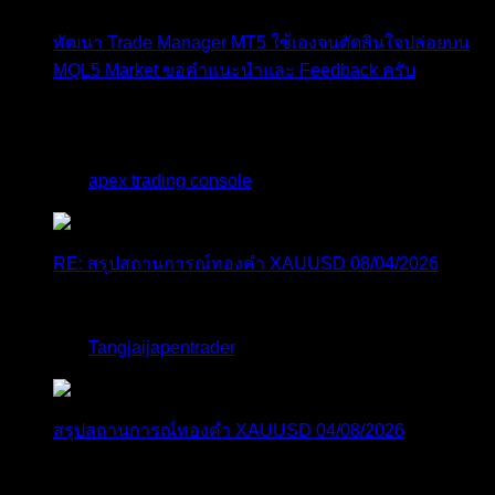
พัฒนา Trade Manager MT5 ใช้เองจนตัดสินใจปล่อยบน
MQL5 Market ขอคำแนะนำและ Feedback ครับ
สวัสดีครับทุกคน ช่วงหลายเดือนที่ผ่านมา ผมพัฒนา
Trade ...
โดย
apex trading console
,
4 วัน ที่ผ่านมา
RE: สรุปสถานการณ์ทองคำ XAUUSD 08/04/2026
thank you 😀
โดย
Tangjaijapentrader
,
4 วัน ที่ผ่านมา
สรุปสถานการณ์ทองคำ XAUUSD 04/08/2026
ราคาทองคำ XAUUSD ปรับตัวขึ้นราว 0.75% ในวัน