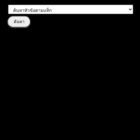
#
หัวข้อโพสต์
สรุปข่าวและเหตุการณ์สำคัญรายสัปดาห์ (23-27 FEB 2026) โฟกัส
Forex & Crypto
TarotTrader
ข่าว
Forex
Crypto
ข่าวประจำวัน | 23 ก.พ. 2026 (จันทร์) | โฟกัสทองคำ (XAUUSD)
TarotTrader
ทอง
ข่าว
ข่าวประจำวัน | 17 ก.พ. 2026 (อังคาร) | โฟกัสทองคำ (XAUUSD)