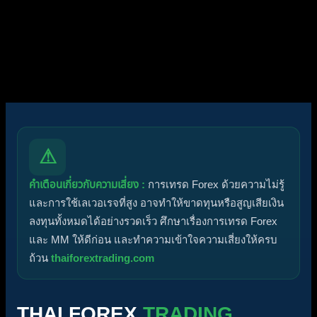
ฟอรัมไม่มีโพสต์ที่ยังไม่ได้อ่าน
ฟอรัมมีโพสต์ที่ยังไม่ได้อ่าน
ไอคอนหัวข้อ:
ไม่ตอบกลับ
ตอบแล้ว
ใช้งานอยู่
มาแรง
ปักหมุด
ไม่ได้รับการอนุมัติ
ได้คำตอบแล้ว
ส่วนตัว
ปิด
⚠
คำเตือนเกี่ยวกับความเสี่ยง :
การเทรด Forex ด้วยความไม่รู้
และการใช้เลเวอเรจที่สูง อาจทำให้ขาดทุนหรือสูญเสียเงิน
ลงทุนทั้งหมดได้อย่างรวดเร็ว ศึกษาเรื่องการเทรด Forex
และ MM ให้ดีก่อน และทำความเข้าใจความเสี่ยงให้ครบ
ถ้วน
thaiforextrading.com
THAI FOREX
TRADING