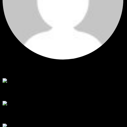
Hi
Hi, I've just registered here, I'm so glad to join the ...
โดย
jmpep
,
5 วัน ที่ผ่านมา
สรุปสถานการณ์ทองคำ XAUUSD 30/07/2026
ราคาทองคำ XAUUSD พุ่งขึ้นแรงกว่า 0.92% กลับขึ้นมาทะลุระ...
โดย
Tangjaijapentrader
,
1 สัปดาห์ ที่ผ่านมา
RE: สรุปสถานการณ์ทองคำ XAUUSD 28/07/2026
@tangjaijapentrader : ดูซีรี่ย์อยู่บ้านชิลๆค่ะ
โดย
TibitoBlink
,
2 สัปดาห์ ที่ผ่านมา