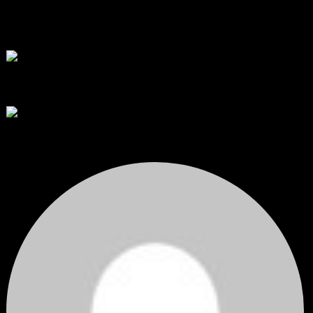
พัฒนา Trade Manager MT5 ใช้เองจนตัดสินใจปล่อยบน MQL5 Market
ขอคำแนะนำและ Feedback ครับ
สวัสดีครับทุกคน ช่วงหลายเดือนที่ผ่านมา ผมพัฒนา Trade ...
โดย
apex trading console
,
4 วัน ที่ผ่านมา
RE: สรุปสถานการณ์ทองคำ XAUUSD 08/04/2026
thank you 😀
โดย
Tangjaijapentrader
,
5 วัน ที่ผ่านมา
สรุปสถานการณ์ทองคำ XAUUSD 04/08/2026
ราคาทองคำ XAUUSD ปรับตัวขึ้นราว 0.75% ในวันอังคาร โดยพุ...
โดย
Tangjaijapentrader
,
5 วัน ที่ผ่านมา