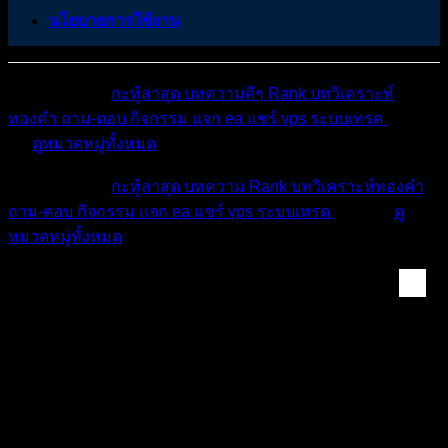
นโยบายการใช้งาน
หมวดหมู่ต่างๆ
กะทู้ล่าสุด
บทความดีๆ
Rank
บทวิเคราะห์
ทองคำ
ถาม-ตอบ
กิจกรรม
แจก ea
แชร์ vps
ระบบเทรด
เตือน
ภัย
ดูหมวดหมู่ทั้งหมด
หมวดหมู่ต่างๆ
กะทู้ล่าสุด
บทความ
Rank
บทวิเคราะห์ทองคำ
ถาม-ตอบ
กิจกรรม
แจก ea
แชร์ vps
ระบบเทรด
เตือนภัย
ดู
หมวดหมู่ทั้งหมด
คลังเครื่องมือเทรด ...
รวมแหล่งผู้ให้บริการ VPS ในไทยและโซนเพื่อน
บ้าน ใครมีเอามาแชร์ต่อในโพสนี้ ไม่ใส่ลิ้งค์นะ