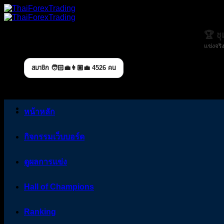
Skip
to
content
🏆 ช
แข่งจริง
สมาชิก 🧑🏻‍💼👩🏼‍💼 4526 คน
หน้าหลัก
กิจกรรมเว็บบอร์ด
ดูผลการแข่ง
Hall of Champions
Ranking