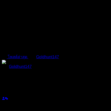
การแจ้งเตือน
ลบทั้งหมด
เทรดเดอร์ต้องรู้! Sharpe Ratio 
ถาม–ตอบ Forex (Q&A)
โพสต์ล่าสุด
โดย
Goldhunt147
1 ปี ที่ผ่านมา
Goldhunt147
(@goldhunt147)
สมาชิก
เข้าร่วม: 2 ปี ที่ผ่านมา
กระทู้: 74
หัวข้อเริ่มต้น
13/02/2025 3:09 pm