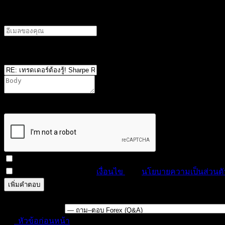
อีเมลผู้เขียน
ตำแหน่ง
*
You are not allowed to attach files on this forum. It is po
attach files in this forum.
สมัครสมาชิกหัวข้อนี้
ฉันได้อ่านและยอมรับ
เงื่อนไข
และ
นโยบายความเป็นส่วนตั
ดูตัวอย่าง
แก้ไข
0
ครั้ง
บันทึกแล้ว
Forum Jump:
หัวข้อก่อนหน้า