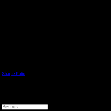
เหมือนกับที่เราไม่ได้ตัดสินร้านอาหารจากการกินครั้งเดียว การด
4. ปรับพอร์ตเมื่อจำเป็น
เหมือนที่เราอาจเปลี่ยนร้านประจำเมื่อพบว่ามีร้านที่คุ้มค่ากว่า กา
สุดท้ายนี้ Sharpe Ratio ก็เหมือนกับเพื่อนที่คอยให้คำแนะนำว่าร
บางครั้งเราก็ต้องใช้ประสบการณ์และสัญชาตญาณประกอบการตั
อ้างอิง
แท็กหัวข้อ
Sharpe Ratio
ทิ้งคำตอบไว้
ชื่อผู้แต่ง