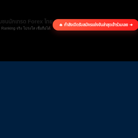
ุมชนนักเทรด Forex ไทย
🔥 กำลังเปิดรับสมัครแข่งขันล่าสุด
เข้าร่วมเลย ➜
 Ranking จริง โปร่งใส เชื่อถือได้