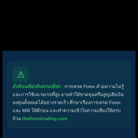
ไอคอนฟอรัม:
ฟอรัมไม่มีโพสต์ที่ยังไม่ได้อ่าน
ฟอรัมมีโพสต์ที่ยังไม่ได้อ่าน
ไอคอนหัวข้อ:
ไม่ตอบกลับ
ตอบแล้ว
ใช้งานอยู่
มาแรง
ปักหมุด
ไม่ได้รับการอนุมัติ
ได้คำตอบแล้ว
ส่วนตัว
ปิด
⚠
คำเตือนเกี่ยวกับความเสี่ยง :
การเทรด Forex ด้วยความไม่รู้
และการใช้เลเวอเรจที่สูง อาจทำให้ขาดทุนหรือสูญเสียเงิน
ลงทุนทั้งหมดได้อย่างรวดเร็ว ศึกษาเรื่องการเทรด Forex
และ MM ให้ดีก่อน และทำความเข้าใจความเสี่ยงให้ครบ
ถ้วน
thaiforextrading.com