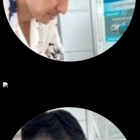
สรุปสถานการณ์ทองคำ XAUUSD 30/07/2026
ราคาทองคำ XAUUSD พุ่งขึ้นแรงกว่า 0.92% กลับขึ้นมาทะลุระ...
โดย
Tangjaijapentrader
,
6 วัน ที่ผ่านมา
RE: สรุปสถานการณ์ทองคำ XAUUSD 28/07/2026
@tangjaijapentrader : ดูซีรี่ย์อยู่บ้านชิลๆค่ะ
โดย
TibitoBlink
,
1 สัปดาห์ ที่ผ่านมา