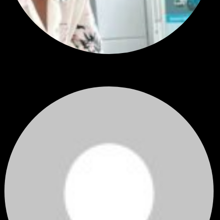
สรุปสถานการณ์ทองคำ XAUUSD 04/08/2026
ราคาทองคำ XAUUSD ปรับตัวขึ้นราว 0.75% ในวันอังคาร โดยพุ...
โดย
Tangjaijapentrader
,
1 วัน ที่ผ่านมา