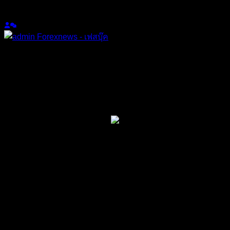
เข้าร่วม: 2 ปี ที่ผ่านมา
กระทู้: 44
หัวข้อเริ่มต้น
22/04/2024 12:07 pm
การวิเคราะห์ทางเทคนิค: AUD/JPY เคลื่อนไหวเหนือระดับที่
ราคา 99.50
AUD/JPY ซื้อขายประมาณ ราคา 99.70 ในวันศุกร์ การทะลุ
ผ่านระดับแนวรับที่สําคัญที่ ราคา 99.65 ประกอบกับดัชนีความ
แข็งแกร่งสัมพัทธ์ (RSI) 14 วันยังคงอยู่เหนือระดับ 50 บ่งชี้ถึง
ความเชื่อมั่นขาขึ้นที่พัฒนาขึ้นสําหรับทั้งคู่