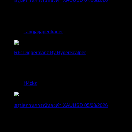
สรุปสถานการณ์ทองคำ XAUUSD 07/08/2026
ราคาทองคำ XAUUSD พุ่งขึ้นอย่างก้าวกระโดดกว่า
2.30% ในวั...
โดย
Tangjaijapentrader
,
15 ชั่วโมง ที่ผ่านมา
RE: Diggermanz By HyperScalper
ไมไ่ด้เข้ามาอัพเดทเช่นเคย ยังรันอยู่ ปล่อยระบบทำงาน
แบบล...
โดย
H4ckz
,
2 วัน ที่ผ่านมา
สรุปสถานการณ์ทองคำ XAUUSD 05/08/2026
ราคาทองคำ XAUUSD พุ่งทะยานอย่างรุนแรงเกือบ
3.80% ขึ้นไป...