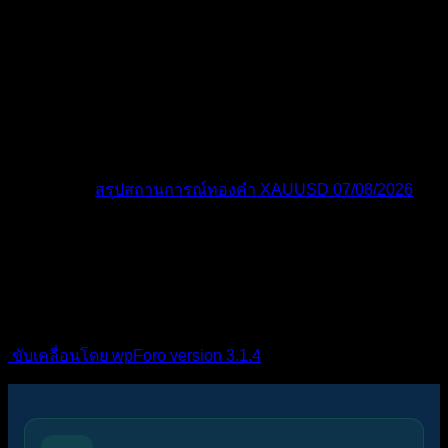
โพสต์ล่าสุด:
สรุปสถานการณ์ทองคำ XAUUSD 07/08/2026
ไอคอนฟอรัม:
ฟอรัมไม่มีโพสต์ที่ยังไม่ได้อ่าน
ฟอรัมมี
โพสต์ที่ยังไม่ได้อ่าน
ไอคอนหัวข้อ:
ไม่ตอบกลับ
ตอบแล้ว
ใช้งานอยู่
มา
แรง
ปักหมุด
ไม่ได้รับการอนุมัติ
ได้คำตอบแล้ว
ส่วนตัว
ปิด
ขับเคลื่อนโดย wpForo version 3.1.4