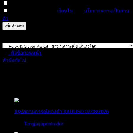
สมัครสมาชิกหัวข้อนี้
ฉันได้อ่านและยอมรับ
เงื่อนไข
และ
นโยบายความเป็นส่วน
ตัว
ดูตัวอย่าง
แก้ไข
0
ครั้ง
บันทึกแล้ว
Forum Jump:
หัวข้อก่อนหน้า
หัวข้อถัดไป
สมัครเป็นสมาชิกกับเราที่นี่
กระทู้ล่าสุด
สรุปสถานการณ์ทองคำ XAUUSD 07/08/2026
โดย
Tangjaijapentrader
15 ชั่วโมง ที่ผ่านมา