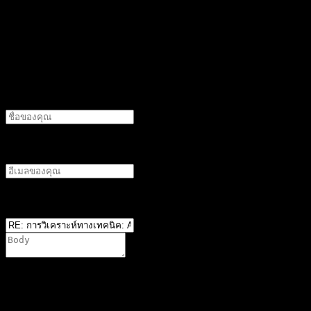
อ้างอิง
ทิ้งคำตอบไว้
ชื่อผู้แต่ง
อีเมลผู้เขียน
ตำแหน่ง
*
You are not allowed to attach files on this forum. It is
possible that you have not reached the minimum required
number of posts, or your user group does not have
permission to attach files in this forum.