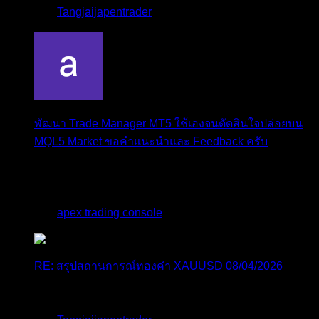
โดย
Tangjaijapentrader
,
3 วัน ที่ผ่านมา
พัฒนา Trade Manager MT5 ใช้เองจนตัดสินใจปล่อยบน
MQL5 Market ขอคำแนะนำและ Feedback ครับ
สวัสดีครับทุกคน ช่วงหลายเดือนที่ผ่านมา ผมพัฒนา
Trade ...
โดย
apex trading console
,
3 วัน ที่ผ่านมา
RE: สรุปสถานการณ์ทองคำ XAUUSD 08/04/2026
thank you 😀