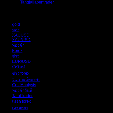
โดย
Tangjaijapentrader
,
2 สัปดาห์ ที่ผ่านมา
แท็กหัวข้อ
gold
325
ทอง
277
XAUUSD
238
XAU/USD
178
ทองคำ
101
Forex
62
ข่าว
56
EUR/USD
40
มือใหม่
31
ข่าว forex
28
วิเคราะห์ทองคำ
27
GoldAnalysis
24
ทองคำวันนี้
23
TarotTrader
19
เทรด forex
17
เทรดทอง
17