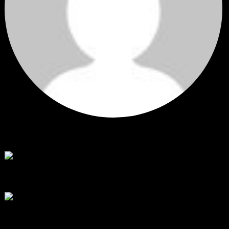
Hi
Hi, I've just registered here, I'm so glad to join the ...
โดย
jmpep
,
4 วัน ที่ผ่านมา
สรุปสถานการณ์ทองคำ XAUUSD 30/07/2026
ราคาทองคำ XAUUSD พุ่งขึ้นแรงกว่า 0.92% กลับขึ้นมาทะลุระ...
โดย
Tangjaijapentrader
,
1 สัปดาห์ ที่ผ่านมา
RE: สรุปสถานการณ์ทองคำ XAUUSD 28/07/2026
@tangjaijapentrader : ดูซีรี่ย์อยู่บ้านชิลๆค่ะ
โดย
TibitoBlink
,
1 สัปดาห์ ที่ผ่านมา