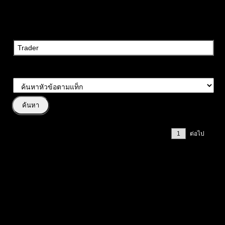
ค้นหาวลี:
ประเภทการค้นหา:
หน้า 1 / 2
ต่อไป
#
หัวข้อโพสต์
สรุปข่าวและเหตุการณ์สำคัญรายสัปดาห์ (23-27 FEB 2026) โฟกัส
Forex & Crypto
TarotTrader
ข่าว
Forex
Crypto