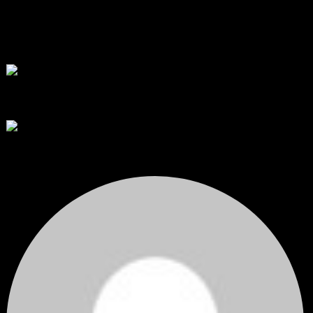
พัฒนา Trade Manager MT5 ใช้เองจนตัดสินใจปล่อยบน MQL5 Market
ขอคำแนะนำและ Feedback ครับ
สวัสดีครับทุกคน ช่วงหลายเดือนที่ผ่านมา ผมพัฒนา Trade ...
โดย
apex trading console
,
3 วัน ที่ผ่านมา
RE: สรุปสถานการณ์ทองคำ XAUUSD 08/04/2026
thank you 😀
โดย
Tangjaijapentrader
,
3 วัน ที่ผ่านมา
สรุปสถานการณ์ทองคำ XAUUSD 04/08/2026
ราคาทองคำ XAUUSD ปรับตัวขึ้นราว 0.75% ในวันอังคาร โดยพุ...
โดย
Tangjaijapentrader
,
3 วัน ที่ผ่านมา