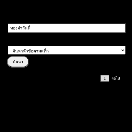
ค้นหาวลี:
ประเภทการค้นหา:
หน้า 1 / 2
ต่อไป
#
หัวข้อโพสต์
ทองยังเป็นขาขึ้น ระยะสั้นพักตัวเหนือแนวรับ ถ้ารับอยู่มีโอกาส
เทสต์ High ต่อ เล่นตามเทรนด์ได้เปรียบกว่า ใกล้แนวต้านอย่าลืม
วางแผน Take Profit 💰📈