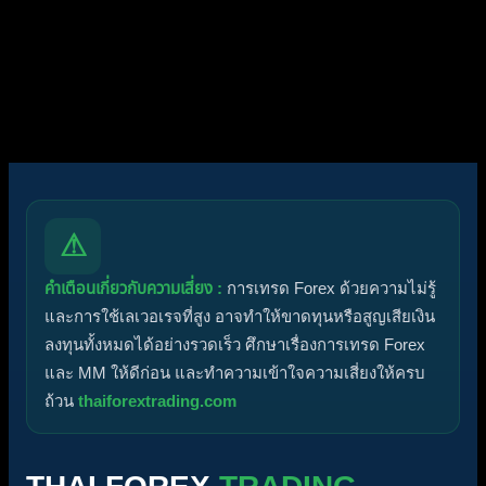
ฟอรัมไม่มีโพสต์ที่ยังไม่ได้อ่าน
ฟอรัมมีโพสต์ที่ยังไม่ได้อ่าน
ไอคอนหัวข้อ:
ไม่ตอบกลับ
ตอบแล้ว
ใช้งานอยู่
มาแรง
ปักหมุด
ไม่ได้รับการอนุมัติ
ได้คำตอบแล้ว
ส่วนตัว
ปิด
⚠
คำเตือนเกี่ยวกับความเสี่ยง :
การเทรด Forex ด้วยความไม่รู้
และการใช้เลเวอเรจที่สูง อาจทำให้ขาดทุนหรือสูญเสียเงิน
ลงทุนทั้งหมดได้อย่างรวดเร็ว ศึกษาเรื่องการเทรด Forex
และ MM ให้ดีก่อน และทำความเข้าใจความเสี่ยงให้ครบ
ถ้วน
thaiforextrading.com