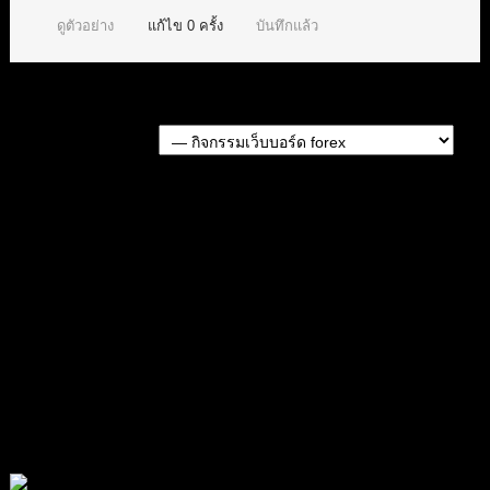
ดูตัวอย่าง
แก้ไข
0
ครั้ง
บันทึกแล้ว
Forum Jump:
หัวข้อก่อนหน้า
หัวข้อถัดไป
หัวข้อที่เกี่ยวข้อง
กิจกรรมทายผล "ทายผล ราคาทองคำ ปิดจบ สัปดาห์นี้ 9-14
ก.ย. 2024 "
แท็กหัวข้อ:
กิจกรรมเว็บบอร์ด forex (2)
สมัครเป็นสมาชิกกับเราที่นี่
กระทู้ล่าสุด