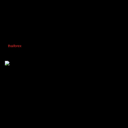
กิจกรรมดีๆ ขอหั้ยมีแบบนี้ไปนานๆ
thaiforex
reacted
ตอบ
อ้างอิง
ผมอ่ะ..อึ้มมมม
(@tom4556)
สมาชิก
เข้าร่วม: 1 ปี ที่ผ่านมา
กระทู้: 74
21/05/2025 1:48 am
ติดตามกิจกรรมดีๆแบบนี้ตลอดไปค้าบบบ 😍 😍