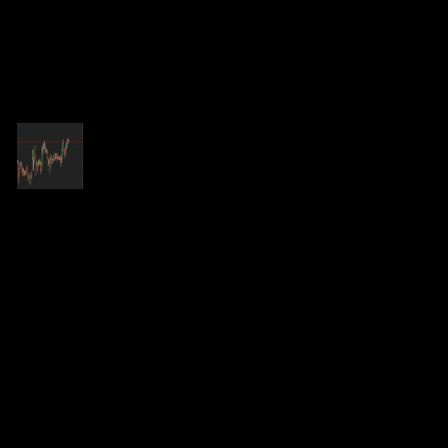
GOLD
reacted
ตอบ
อ้างอิง
GOLD
(@wiphada)
สมาชิก
เข้าร่วม: 1 ปี ที่ผ่านมา
กระทู้: 118
22/05/2025 6:05 am
@tom4556
กิจกรรมเลิศ
ตอบ
อ้างอิง