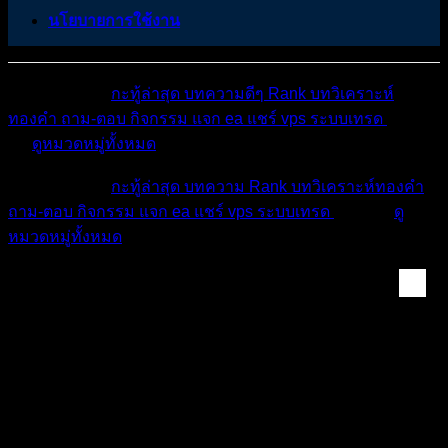
นโยบายการใช้งาน
หมวดหมู่ต่างๆ
กะทู้ล่าสุด
บทความดีๆ
Rank
บทวิเคราะห์
ทองคำ
ถาม-ตอบ
กิจกรรม
แจก ea
แชร์ vps
ระบบเทรด
เตือน
ภัย
ดูหมวดหมู่ทั้งหมด
หมวดหมู่ต่างๆ
กะทู้ล่าสุด
บทความ
Rank
บทวิเคราะห์ทองคำ
ถาม-ตอบ
กิจกรรม
แจก ea
แชร์ vps
ระบบเทรด
เตือนภัย
ดู
หมวดหมู่ทั้งหมด
กิจกรรมเว็บบอร์ด fo...
🔥[กิจกรรม] แค่ล็อกอิน ก็รับไปเลย 1 แต้มทุกวัน!
ยิ่งสะสมมาก ยิ่งได้รางวัลใหญ่!