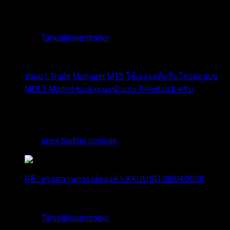
ราคาทองคำ XAUUSD พุ่งทะยานอย่างรุนแรงเกือบ
3.80% ขึ้นไป...
โดย
Tangjaijapentrader
,
1 วัน ที่ผ่านมา
พัฒนา Trade Manager MT5 ใช้เองจนตัดสินใจปล่อยบน
MQL5 Market ขอคำแนะนำและ Feedback ครับ
สวัสดีครับทุกคน ช่วงหลายเดือนที่ผ่านมา ผมพัฒนา
Trade ...
โดย
apex trading console
,
2 วัน ที่ผ่านมา
RE: สรุปสถานการณ์ทองคำ XAUUSD 08/04/2026
thank you 😀
โดย
Tangjaijapentrader
,
2 วัน ที่ผ่านมา