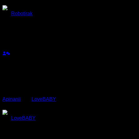
ตอบ
อ้างอิง
Robotirak
(@robottt3)
สมาชิก
เข้าร่วม: 11 เดือน ที่ผ่านมา
กระทู้: 66
09/10/2025 3:09 am
ทำฟรีได้กี่บาทคะ
Apinanii
and
LoveBABY
reacted
ตอบ
อ้างอิง
LoveBABY
(@lovebaby)
สมาชิก