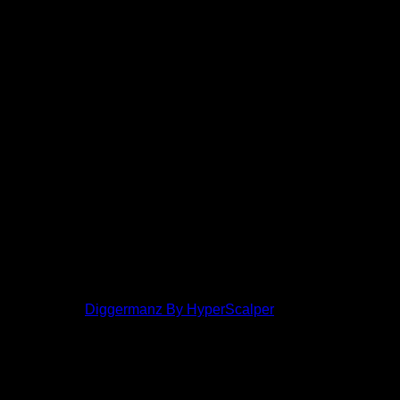
โพสต์ล่าสุด:
Diggermanz By HyperScalper
ไอคอนฟอรัม:
ฟอรัมไม่มีโพสต์ที่ยังไม่ได้อ่าน
ฟอรัมมี
โพสต์ที่ยังไม่ได้อ่าน
ไอคอนหัวข้อ:
ไม่ตอบกลับ
ตอบแล้ว
ใช้งานอยู่
มา
แรง
ปักหมุด
ไม่ได้รับการอนุมัติ
ได้คำตอบแล้ว