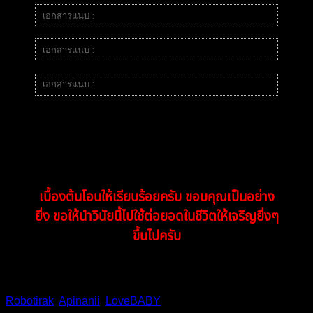
เอกสารแนบ :
image.png
เอกสารแนบ :
image.png
เอกสารแนบ :
image.png
ผลงานการเทรด สามารถเข้าดูผลงานผ่านประวัติการเทรดได้
"คนที่สี่สำหรับการฝึกฝนครั้งนี้"
เบื้องต้นโอนให้เรียบร้อยครับ ขอบคุณเป็นอย่าง
ยิ่ง ขอให้นำวินัยนี้ไปใช้ต่อยอดในชีวิตให้เจริญยิ่งๆ
ขึ้นไปครับ
Robotirak
,
Apinanii
,
LoveBABY
and 3 people reacted