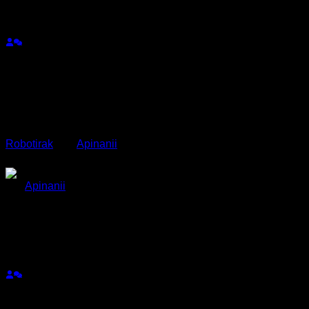
เข้าร่วม: 1 ปี ที่ผ่านมา
กระทู้: 175
09/10/2025 3:20 am
เก่งอะ เราอธิบายไม่ได้แบบนี้หรอก
Robotirak
and
Apinanii
reacted
ตอบ
อ้างอิง
Apinanii
(@apinanii)
สมาชิก
เข้าร่วม: 11 เดือน ที่ผ่านมา
กระทู้: 187
09/10/2025 5:58 am