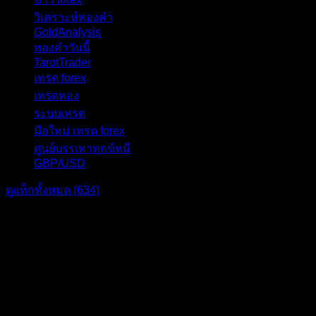
วิเคราะห์ทองคำ
27
GoldAnalysis
24
ทองคำวันนี้
23
TarotTrader
19
เทรด forex
17
เทรดทอง
17
ระบบเทรด
17
มือใหม่ เทรด forex
16
ศูนย์บรรเทาทุกข์หมี
16
GBP/USD
15
ดูแท็กทั้งหมด (634)
แบ่งปัน: