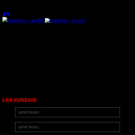
เข้าร่วม: 2 ปี ที่ผ่านมา
กระทู้: 1047
08/10/2025 4:54 pm
โดยข้อมูลผู้ฝึก
ชื่อผู้ใช้ Aaa
สาย Day Trader
โบรกที่ใช้ฝึก Exness-MT5Trial17
เลขบัญชี 270108204
รหัสผ่านสำหรับดู nEt$67R2LV7+
เทรดผ่าน MT5
Link myfxbook
เอกสารแนบ :
image.png
เอกสารแนบ :
image.png