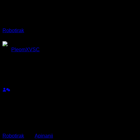
โห่ เก่งอ่า
Robotirak
reacted
ตอบ
อ้างอิง
PleomXVSC
(@pleomxvsc)
สมาชิก
เข้าร่วม: 2 ปี ที่ผ่านมา
กระทู้: 421
10/10/2025 2:47 am
ตึงเกินครับ สับออเดอร์รัวมากๆแต่ผ่านมาได้ ถือว่าตึง
Robotirak
and
Apinanii
reacted