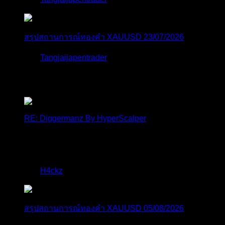
สรุปสถานการณ์ทองคำ XAUUSD 23/07/2026
โดย
Tangjaijapentrader
2 สัปดาห์ ที่ผ่านมา
ตอบล่าสุด
RE: Diggermanz By HyperScalper
ไมไ่ด้เข้ามาอัพเดทเช่นเคย ยังรันอยู่ ปล่อยระบบทำงาน
แบบล...
โดย
H4ckz
,
20 ชั่วโมง ที่ผ่านมา
สรุปสถานการณ์ทองคำ XAUUSD 05/08/2026