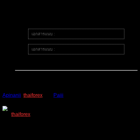
*จุดพักครึ่งไม่ใช่เรื่อง100% เสมอให้เรามองเป็นเป้าไว้ใด
ใดถ้าเค้าจะไปจุดพักสวิงเค้าจะมีSigส่งเสมอและให้ดูแรง
ของกราฟหน้างานอีกรอบ
เอกสารแนบ :
inbound909237047203455420.jpg
เอกสารแนบ :
inbound246943901945940918.jpg
Apinanii
,
thaiforex
and
Paiii
reacted
อ้างอิง
thaiforex
(@thaiforex)
มนุษย์ที่เท่ห์ที่สุดในบอร์ด เพราะมีคนเดียว
Admin