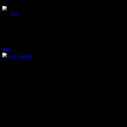
ตอบ
อ้างอิง
Cxo
(@cxo)
สมาชิก
เข้าร่วม: 1 ปี ที่ผ่านมา
กระทู้: 589
30/11/2025 6:15 pm
รายละเอียดโหดจัด
ตอบ
อ้างอิง
ทิ้งคำตอบไว้