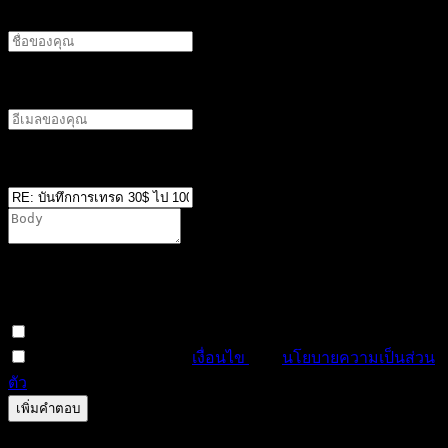
ชื่อผู้แต่ง
อีเมลผู้เขียน
ตำแหน่ง
*
You are not allowed to attach files on this forum. It is
possible that you have not reached the minimum required
number of posts, or your user group does not have
permission to attach files in this forum.
สมัครสมาชิกหัวข้อนี้
ฉันได้อ่านและยอมรับ
เงื่อนไข
และ
นโยบายความเป็นส่วน
ตัว
ดูตัวอย่าง
แก้ไข
0
ครั้ง
บันทึกแล้ว