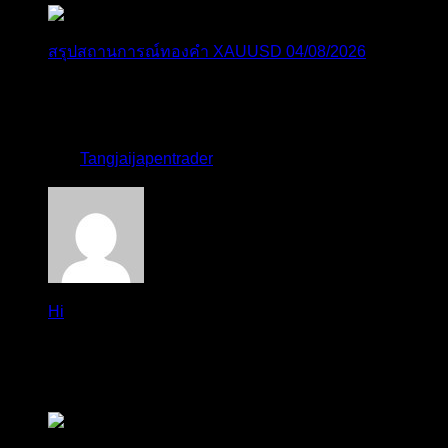
สรุปสถานการณ์ทองคำ XAUUSD 04/08/2026
ราคาทองคำ XAUUSD ปรับตัวขึ้นราว 0.75% ในวัน
อังคาร โดยพุ...
โดย
Tangjaijapentrader
,
2 วัน ที่ผ่านมา
Hi
Hi, I've just registered here, I'm so glad to join the ...
โดย
jmpep
,
3 วัน ที่ผ่านมา