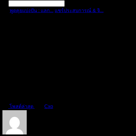
พูดคุยแบ่งปัน : แลก...
แชร์ประสบการณ์ & จิ...
บันทึกการ
เทรด 30$ ไ...
การแจ้งเตือน
ลบทั้งหมด
[ปักหมุด]
บันทึกการเทรด 30$
ไป 100$ Aaa สำเร็จแล้วโว้ยยย
แชร์ประสบการณ์ & จิตวิทยาการเทรด
โพสต์ล่าสุด
โดย
Cxo
8 เดือน ที่ผ่านมา