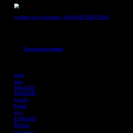
สรุปสถานการณ์ทองคำ XAUUSD 28/07/2026
ราคาทองคำ ปรับตัวขึ้นราว 0.58% โดยเคลื่อนไหวเข้า
ใกล้ระด...
โดย
Tangjaijapentrader
,
1 สัปดาห์ ที่ผ่านมา
แท็กหัวข้อ
gold
324
ทอง
276
XAUUSD
237
XAU/USD
178
ทองคำ
101
Forex
62
ข่าว
56
EUR/USD
40
มือใหม่
31
ข่าว forex
28