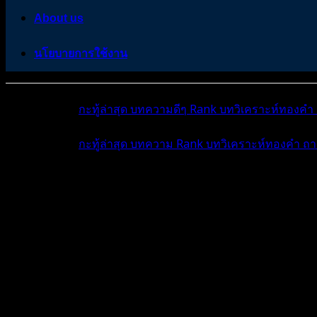
About us
นโยบายการใช้งาน
หมวดหมู่ต่างๆ
กะทู้ล่าสุด
บทความดีๆ
Rank
บทวิเคราะห์ทองคำ
หมวดหมู่ต่างๆ
กะทู้ล่าสุด
บทความ
Rank
บทวิเคราะห์ทองคำ
ถา
โพสต์ล่าสุด
มีอะไรใหม่บ้าง
ดูผลการแข่ง
ถาม-ตอ
พูดคุยแบ่งปัน : แลก...
แชร์ประสบการณ์ & จิ...
บันทึกการเทรด 3
[ปักหมุด]
บันทึกการเทรด 30-100$ สำเร็จ เทรดต