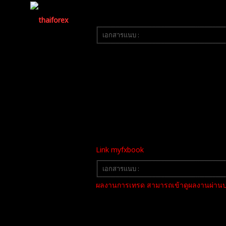
อาวเรื่องจัด ทักหาผมตอน 8 โมง ด้วยคำพูดส
thaiforex
(@thaiforex)
เอกสารแนบ :
image.png
มนุษย์ที่เท่ห์ที่สุดในบอร์ด
โดยล่าสุดผมได้เช็กแล้วพบว่า ทำตามเงื่อนไ
เพราะมีคนเดียว
Admin
โดยข้อมูลผู้ฝึก
ชื่อผู้ใช้ Cxo
เข้าร่วม: 2 ปี ที่ผ่านมา
สาย Sniper
กระทู้: 1047
โบรกที่ใช้ฝึก Exness-MT5Trial17
เลขบัญชี 270106401
รหัสผ่านสำหรับดู 968Lsb*ST#4V
เทรดผ่าน MT5
Link myfxbook
เอกสารแนบ :
image.png
ผลงานการเทรด สามารถเข้าดูผลงานผ่านปร
"คนแรกสำหรับการฝึกฝนครั้งนี้"
เบื้องต้นโอนให้เรียบร้อยครับ ขอบคุณเป็นอย่างยิ่