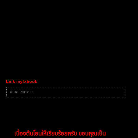
เข้าร่วม: 2 ปี ที่ผ่านมา
กระทู้: 1047
07/10/2025 8:54 pm
โดยข้อมูลผู้ฝึก
ชื่อผู้ใช้ chayanun singbubpha
สาย Day Trader
โบรกที่ใช้ฝึก Exness-MT5Trial7
เลขบัญชี 206249941
รหัสผ่านสำหรับดู i&FsPFJZZ5
เทรดผ่าน MT5
Link myfxbook
เอกสารแนบ :
image.png
ผลงานการเทรด สามารถเข้าดูผลงานผ่านประวัติการเทรดได้
"คนที่สองสำหรับการฝึกฝนครั้งนี้"
เบื้องต้นโอนให้เรียบร้อยครับ ขอบคุณเป็น