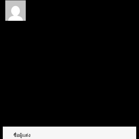
Titanalfred7
(@titanalfred7)
สมาชิก
เข้าร่วม: 1 ปี ที่ผ่านมา
กระทู้: 11
10/10/2025 2:12 pm
สุดจิง
chayanun singbubpha
reacted
ตอบ
อ้างอิง
ทิ้งคำตอบไว้
ชื่อผู้แต่ง