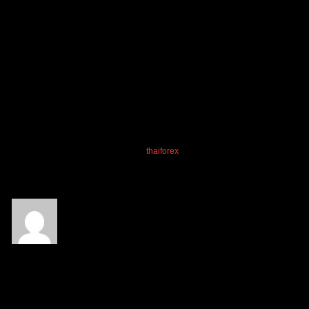
สิ่งที่พลาดต้องปรับคือ ความมั่นใจเยอะเกินไปครับ ไม่สนกราฟเป็น
ยังไง แต่เล่นตามแผนมีแผนตลอดครับ
ไม่มีหลุด
โพสต์นี้ได้รับการแก้ไข 10 เดือน ที่ผ่านมา โดย
Cxo
ตอบ
chayanun singbubpha
,
Sniper91
,
thaiforex
and 1
people reacted
อ้างอิง
Titanalfred7
(@titanalfred7)
สมาชิก
เข้าร่วม: 1 ปี ที่ผ่านมา
กระทู้: 11
04/10/2025 2:12 am
ทำไงค่ะ