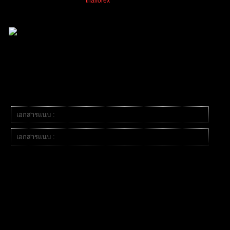
Paiii
,
Tangjaijapentrader
,
thaiforex
and 2 people reacted
อ้างอิง
Cxo
(@cxo)
สมาชิก
เข้าร่วม: 1 ปี ที่ผ่านมา
กระทู้: 589
03/10/2025 9:11 pm
เอกสารแนบ :
IMG_3237.png
เอกสารแนบ :
IMG_3236.png
เทรดสายสไนคมๆ smc&ict เทรดแบบRRสูง 1:30
1:40++ แต่โดนข่าวทำให้กราฟกินsl แต่ก็ได้ทำการวางแผนตั้ง
หน้าทุนแล้วครับ
แล้วอีกภาพจะเป็นอีกชุดออเดอร์ที่ได้เข้ารอtp3898ครับ
ถือยาวลุ้นTP แพ้เยอะกว่า แต่ชนะ1ครั้งก็กำไรครับ