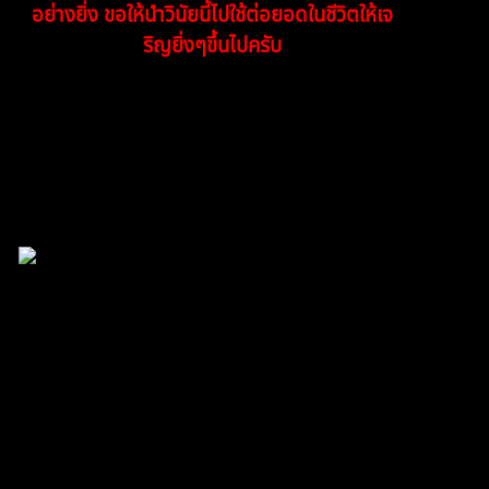
อย่างยิ่ง ขอให้นำวินัยนี้ไปใช้ต่อยอดในชีวิตให้เจ
ริญยิ่งๆขึ้นไปครับ
ตอบ
TibitoBlink
,
Titanalfred7
,
chayanun singbubpha
and
1 people reacted
อ้างอิง
Sniper91
(@sniper91)
สมาชิก
เข้าร่วม: 2 ปี ที่ผ่านมา
กระทู้: 66
07/10/2025 9:35 pm
เดย์เทรดไม่เคย ไม่ธรรมดา ชื่นชมครับ