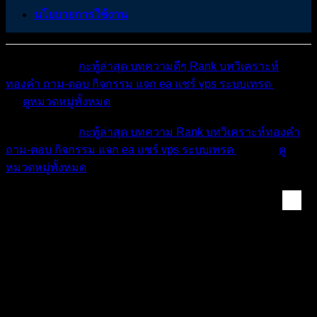
นโยบายการใช้งาน
หมวดหมู่ต่างๆ
กะทู้ล่าสุด
บทความดีๆ
Rank
บทวิเคราะห์
ทองคำ
ถาม-ตอบ
กิจกรรม
แจก ea
แชร์ vps
ระบบเทรด
เตือน
ภัย
ดูหมวดหมู่ทั้งหมด
หมวดหมู่ต่างๆ
กะทู้ล่าสุด
บทความ
Rank
บทวิเคราะห์ทองคำ
ถาม-ตอบ
กิจกรรม
แจก ea
แชร์ vps
ระบบเทรด
เตือนภัย
ดู
หมวดหมู่ทั้งหมด
แชร์ประสบการณ์ & จิ...
[ปักหมุด]
กิจกรรม 30$-100$ บันทึกการเทรอของ
Chayanun ประจำสัปดาห์ วันที่ 29 ก.ย. - 3 ต.ค.
68