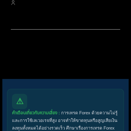
4,527
สมาชิก
สมาชิกใหม่ล่าสุดของเรา:
apex trading console
โพสต์ล่าสุด:
Diggermanz By HyperScalper
ไอคอนฟอรัม:
ฟอรัมไม่มีโพสต์ที่ยังไม่ได้อ่าน
ฟอรัมมีโพสต์ที่ยังไม่ได้อ่าน
ไอคอนหัวข้อ:
ไม่ตอบกลับ
ตอบแล้ว
ใช้งานอยู่
มาแรง
ปักหมุด
ไม่ได้รับการอนุมัติ
ได้คำตอบแล้ว
ส่วนตัว
ปิด
⚠
คำเตือนเกี่ยวกับความเสี่ยง :
การเทรด Forex ด้วยความไม่รู้
และการใช้เลเวอเรจที่สูง อาจทำให้ขาดทุนหรือสูญเสียเงิน
ลงทุนทั้งหมดได้อย่างรวดเร็ว ศึกษาเรื่องการเทรด Forex