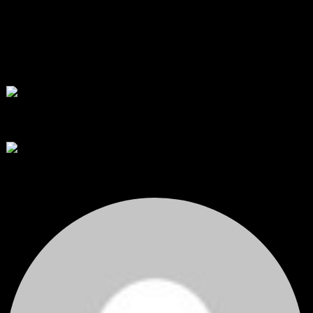
โดย
Tangjaijapentrader
,
12 ชั่วโมง ที่ผ่านมา
พัฒนา Trade Manager MT5 ใช้เองจนตัดสินใจปล่อยบน MQL5 Market
ขอคำแนะนำและ Feedback ครับ
สวัสดีครับทุกคน ช่วงหลายเดือนที่ผ่านมา ผมพัฒนา Trade ...
โดย
apex trading console
,
1 วัน ที่ผ่านมา
RE: สรุปสถานการณ์ทองคำ XAUUSD 08/04/2026
thank you 😀
โดย
Tangjaijapentrader
,
1 วัน ที่ผ่านมา
สรุปสถานการณ์ทองคำ XAUUSD 04/08/2026
ราคาทองคำ XAUUSD ปรับตัวขึ้นราว 0.75% ในวันอังคาร โดยพุ...
โดย
Tangjaijapentrader
,
1 วัน ที่ผ่านมา