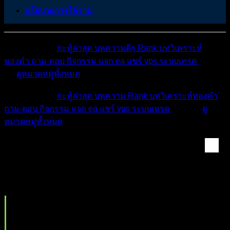
นโยบายการใช้งาน
หมวดหมู่ต่างๆ
กะทู้ล่าสุด
บทความดีๆ
Rank
บทวิเคราะห์
ทองคำ
ถาม-ตอบ
กิจกรรม
แจก ea
แชร์ vps
ระบบเทรด
เตือน
ภัย
ดูหมวดหมู่ทั้งหมด
หมวดหมู่ต่างๆ
กะทู้ล่าสุด
บทความ
Rank
บทวิเคราะห์ทองคำ
ถาม-ตอบ
กิจกรรม
แจก ea
แชร์ vps
ระบบเทรด
เตือนภัย
ดู
หมวดหมู่ทั้งหมด
Prop Firm zone & สอ...
สอบกองทุน Forex และ Prop Firm ต่างประเทศ รีวิว
และประสบการณ์จริง