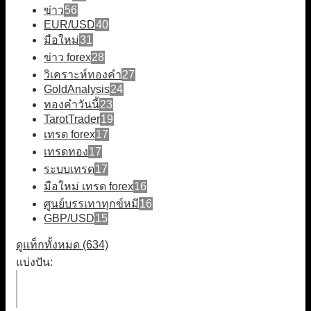
ข่าว
56
EUR/USD
40
มือใหม่
31
ข่าว forex
28
วิเคราะห์ทองคำ
27
GoldAnalysis
24
ทองคำวันนี้
23
TarotTrader
19
เทรด forex
17
เทรดทอง
17
ระบบเทรด
17
มือใหม่ เทรด forex
16
ศูนย์บรรเทาทุกข์หมี
16
GBP/USD
15
ดูแท็กทั้งหมด (634)
แบ่งปัน: