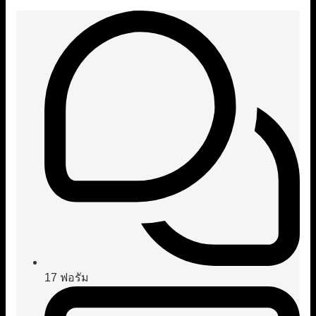
17
ฟอรัม