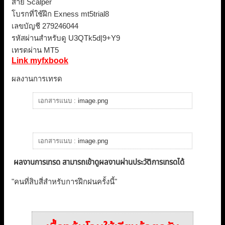
สาย Scalper
โบรกที่ใช้ฝึก
Exness mt5trial8
เลขบัญชี
279246044
รหัสผ่านสำหรับดู
U3QTk5d|9+Y9
เทรดผ่าน MT5
Link myfxbook
ผลงานการเทรด
เอกสารแนบ :
image.png
เอกสารแนบ :
image.png
ผลงานการเทรด สามารถเข้าดูผลงานผ่านประวัติการเทรดได้
"คนที่สิบสี่สำหรับการฝึกฝนครั้งนี้"