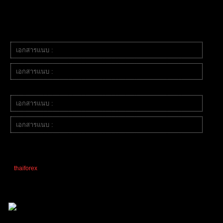
04/10/2025 12:39 pm
หัวข้อเริ่มต้น
Buy Limit
เอกสารแนบ :
01 รอราคามาหา.jpg
เอกสารแนบ :
02 ตั้ง buy limit ให้อบู่เหนือ 618.jpg
TP
เอกสารแนบ :
03 MT5 ใกล้ TP.jpg
เอกสารแนบ :
04 TP.jpg
ตอบ
thaiforex
,
Nakrob Seareechon
,
Ez4Traders
and 1
people reacted
อ้างอิง
Cxo
(@cxo)