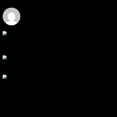
โดย
Tangjaijapentrader
,
4 วัน ที่ผ่านมา
Hi
Hi, I've just registered here, I'm so glad to join the ...
โดย
jmpep
,
5 วัน ที่ผ่านมา
สรุปสถานการณ์ทองคำ XAUUSD 30/07/2026
ราคาทองคำ XAUUSD พุ่งขึ้นแรงกว่า 0.92% กลับขึ้นมา
ทะลุระ...
โดย
Tangjaijapentrader
,
1 สัปดาห์ ที่ผ่านมา
RE: สรุปสถานการณ์ทองคำ XAUUSD 28/07/2026
@tangjaijapentrader : ดูซีรี่ย์อยู่บ้านชิลๆค่ะ
โดย
TibitoBlink
,
2 สัปดาห์ ที่ผ่านมา
RE: สรุปสถานการณ์ทองคำ XAUUSD 28/07/2026
หยุดยาวนี้ไปเที่ยวไหนกันครับ
โดย
Tangjaijapentrader
,
2 สัปดาห์ ที่ผ่านมา
แท็กหัวข้อ
gold
325
ทอง
277
XAUUSD
238
XAU/USD
178