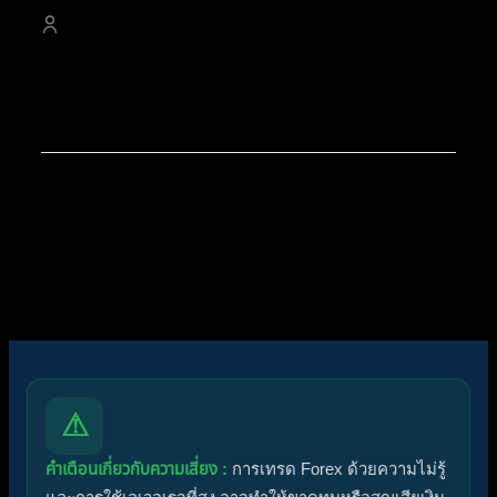
4,529
สมาชิก
สมาชิกใหม่ล่าสุดของเรา:
Pikker Traderrukjam
โพสต์ล่าสุด:
สรุปสถานการณ์ทองคำ XAUUSD
07/08/2026
ไอคอนฟอรัม:
ฟอรัมไม่มีโพสต์ที่ยังไม่ได้อ่าน
ฟอรัมมีโพสต์ที่ยังไม่ได้อ่าน
ไอคอนหัวข้อ:
ไม่ตอบกลับ
ตอบแล้ว
ใช้งานอยู่
มาแรง
ปักหมุด
ไม่ได้รับการอนุมัติ
ได้คำตอบแล้ว
ส่วนตัว
ปิด
⚠
คำเตือนเกี่ยวกับความเสี่ยง :
การเทรด Forex ด้วยความไม่รู้