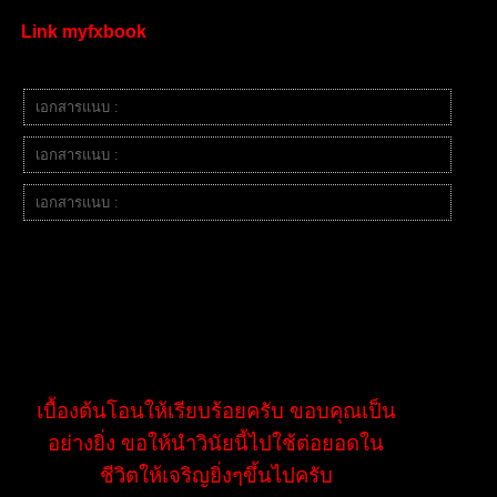
เทรดผ่าน MT5
Link myfxbook
ผลงานการเทรด
เอกสารแนบ :
image.png
เอกสารแนบ :
image.png
เอกสารแนบ :
image.png
ผลงานการเทรด สามารถเข้าดูผลงานผ่านประวัติการเทรดได้
"คนที่สิบเอ็ดสำหรับการฝึกฝนครั้งนี้"
เบื้องต้นโอนให้เรียบร้อยครับ ขอบคุณเป็น
อย่างยิ่ง ขอให้นำวินัยนี้ไปใช้ต่อยอดใน
ชีวิตให้เจริญยิ่งๆขึ้นไปครับ