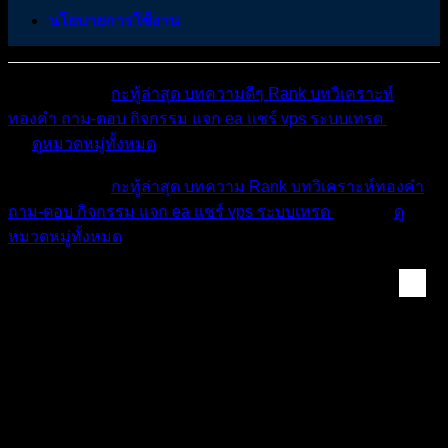
นโยบายการใช้งาน
หมวดหมู่ต่างๆ
กะทู้ล่าสุด
บทความดีๆ
Rank
บทวิเคราะห์
ทองคำ
ถาม-ตอบ
กิจกรรม
แจก ea
แชร์ vps
ระบบเทรด
เตือน
ภัย
ดูหมวดหมู่ทั้งหมด
หมวดหมู่ต่างๆ
กะทู้ล่าสุด
บทความ
Rank
บทวิเคราะห์ทองคำ
ถาม-ตอบ
กิจกรรม
แจก ea
แชร์ vps
ระบบเทรด
เตือนภัย
ดู
หมวดหมู่ทั้งหมด
แชร์ประสบการณ์ & จิ...
[ปักหมุด]
บันทึกการเทรด โครงการปั้นดินสู่ดาว
W1 D1