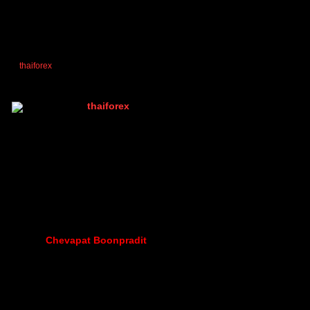
ประดษฐ/11734274
thaiforex
reacted
ตอบ
อ้างอิง
thaiforex
(@thaiforex)
มนุษย์ที่เท่ห์ที่สุดในบอร์ด เพราะมีคนเดียว
Admin
เข้าร่วม: 2 ปี ที่ผ่านมา
กระทู้: 1047
17/10/2025 9:43 am
โดยข้อมูลผู้ฝึก
ชื่อผู้ใช้
Chevapat Boonpradit
สาย Scalper
โบรกที่ใช้ฝึก Exness-MT5Trial7
เลขบัญชี 206293237
รหัสผ่านสำหรับดู TG|1#6KX8x9p