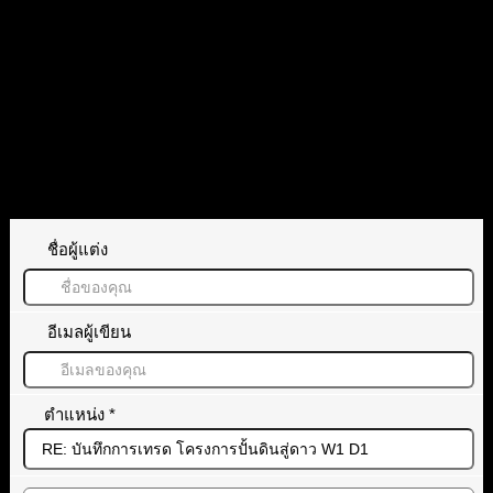
Chevapat Boonpradit
reacted
ตอบ
อ้างอิง
ทิ้งคำตอบไว้
ชื่อผู้แต่ง
อีเมลผู้เขียน
ตำแหน่ง
*