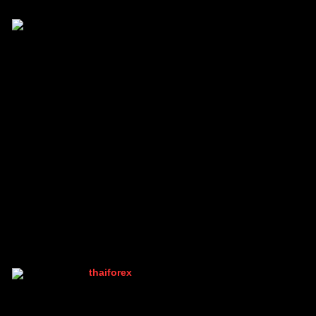
Ez4Traders
(@ez4traders)
สมาชิก
เข้าร่วม: 11 เดือน ที่ผ่านมา
กระทู้: 158
05/10/2025 11:27 pm
@chevapatboonpradit
สวยงามเลยครับ
ตอบ
อ้างอิง
thaiforex
(@thaiforex)
มนุษย์ที่เท่ห์ที่สุดในบอร์ด เพราะมีคนเดียว
Admin