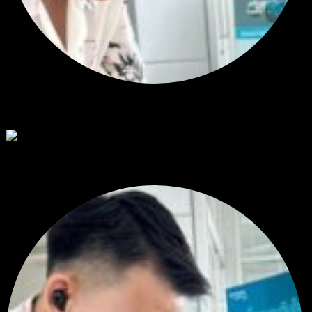
สรุปสถานการณ์ทองคำ XAUUSD 07/08/2026
ราคาทองคำ XAUUSD พุ่งขึ้นอย่างก้าวกระโดดกว่า 2.30% ในวั...
โดย
Tangjaijapentrader
,
1 วัน ที่ผ่านมา
RE: Diggermanz By HyperScalper
ไมไ่ด้เข้ามาอัพเดทเช่นเคย ยังรันอยู่ ปล่อยระบบทำงานแบบล...
โดย
H4ckz
,
3 วัน ที่ผ่านมา