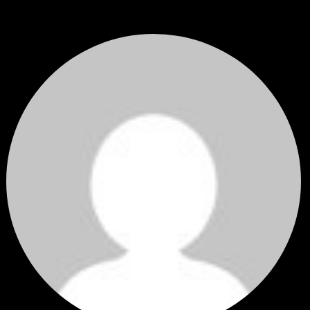
ราคาทองคำ XAUUSD ปรับตัวขึ้นราว 0.75% ในวันอังคาร โดยพุ...
โดย
Tangjaijapentrader
,
5 วัน ที่ผ่านมา