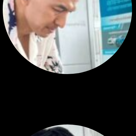
สรุปสถานการณ์ทองคำ XAUUSD 05/08/2026
ราคาทองคำ XAUUSD พุ่งทะยานอย่างรุนแรงเกือบ 3.80% ขึ้นไป...
โดย
Tangjaijapentrader
,
4 วัน ที่ผ่านมา
พัฒนา Trade Manager MT5 ใช้เองจนตัดสินใจปล่อยบน MQL5 Market
ขอคำแนะนำและ Feedback ครับ
สวัสดีครับทุกคน ช่วงหลายเดือนที่ผ่านมา ผมพัฒนา Trade ...
โดย
apex trading console
,
4 วัน ที่ผ่านมา