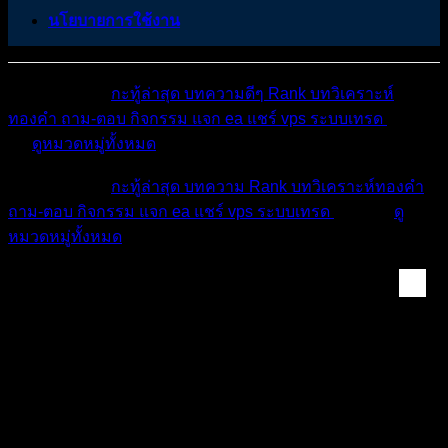
นโยบายการใช้งาน
หมวดหมู่ต่างๆ
กะทู้ล่าสุด
บทความดีๆ
Rank
บทวิเคราะห์
ทองคำ
ถาม-ตอบ
กิจกรรม
แจก ea
แชร์ vps
ระบบเทรด
เตือน
ภัย
ดูหมวดหมู่ทั้งหมด
หมวดหมู่ต่างๆ
กะทู้ล่าสุด
บทความ
Rank
บทวิเคราะห์ทองคำ
ถาม-ตอบ
กิจกรรม
แจก ea
แชร์ vps
ระบบเทรด
เตือนภัย
ดู
หมวดหมู่ทั้งหมด
สอบกองทุน Forex และ...
เจาะลึก FundedNext Stellar Challenge: โอกาส
ทองของเทรดเดอร์ที่ต้องการบัญชีทุนสูงสุดถึง
$200,000!