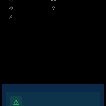
11.2 K
กระทู้
1,665
ออนไลน์
4,529
สมาชิก
สมาชิกใหม่ล่าสุดของเรา:
Pikker Traderrukjam
โพสต์ล่าสุด:
สรุปสถานการณ์ทองคำ XAUUSD
07/08/2026
ไอคอนฟอรัม:
ฟอรัมไม่มีโพสต์ที่ยังไม่ได้อ่าน
ฟอรัมมีโพสต์ที่ยังไม่ได้อ่าน
ไอคอนหัวข้อ:
ไม่ตอบกลับ
ตอบแล้ว
ใช้งานอยู่
มาแรง
ปักหมุด
ไม่ได้รับการอนุมัติ
ได้คำตอบแล้ว
ส่วนตัว
ปิด
⚠