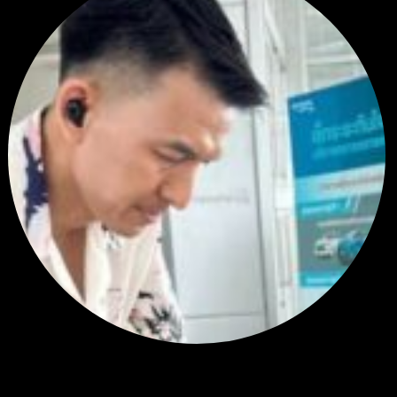
RE: สรุปสถานการณ์ทองคำ XAUUSD 08/04/2026
thank you 😀
โดย
Tangjaijapentrader
,
5 วัน ที่ผ่านมา