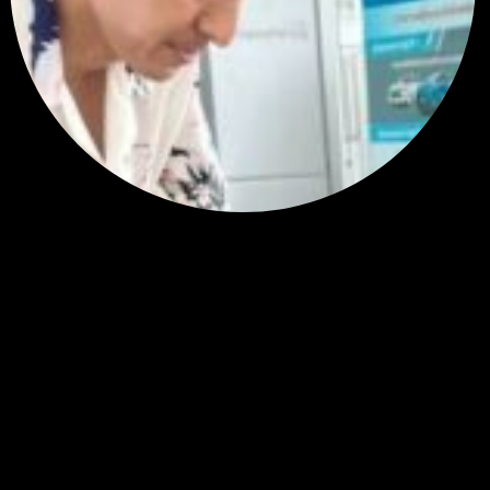
RE: สรุปสถานการณ์ทองคำ XAUUSD 28/07/2026
หยุดยาวนี้ไปเที่ยวไหนกันครับ
โดย
Tangjaijapentrader
,
2 สัปดาห์ ที่ผ่านมา
แท็กหัวข้อ
gold
325
ทอง
277
XAUUSD
238
XAU/USD
178
ทองคำ
101
Forex
62
ข่าว
56
EUR/USD
40