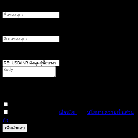
ชื่อผู้แต่ง
อีเมลผู้เขียน
ตำแหน่ง
*
You are not allowed to attach files on this forum. It is
possible that you have not reached the minimum required
number of posts, or your user group does not have
permission to attach files in this forum.
สมัครสมาชิกหัวข้อนี้
ฉันได้อ่านและยอมรับ
เงื่อนไข
และ
นโยบายความเป็นส่วน
ตัว
ดูตัวอย่าง
แก้ไข
0
ครั้ง
บันทึกแล้ว