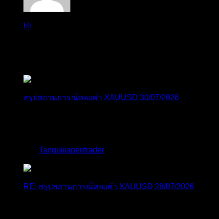
Hi
Hi, I've just registered here, I'm so glad to join the ...
โดย
jmpep
,
4 วัน ที่ผ่านมา
สรุปสถานการณ์ทองคำ XAUUSD 30/07/2026
ราคาทองคำ XAUUSD พุ่งขึ้นแรงกว่า 0.92% กลับขึ้นมา
ทะลุระ...
โดย
Tangjaijapentrader
,
1 สัปดาห์ ที่ผ่านมา
RE: สรุปสถานการณ์ทองคำ XAUUSD 28/07/2026
@tangjaijapentrader : ดูซีรี่ย์อยู่บ้านชิลๆค่ะ