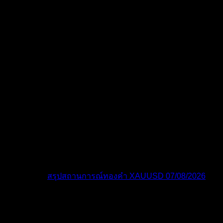
โพสต์ล่าสุด:
สรุปสถานการณ์ทองคำ XAUUSD 07/08/2026
ไอคอนฟอรัม:
ฟอรัมไม่มีโพสต์ที่ยังไม่ได้อ่าน
ฟอรัมมี
โพสต์ที่ยังไม่ได้อ่าน
ไอคอนหัวข้อ:
ไม่ตอบกลับ
ตอบแล้ว
ใช้งานอยู่
มา