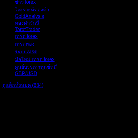
ข่าว forex
28
วิเคราะห์ทองคำ
27
GoldAnalysis
24
ทองคำวันนี้
23
TarotTrader
19
เทรด forex
17
เทรดทอง
17
ระบบเทรด
17
มือใหม่ เทรด forex
16
ศูนย์บรรเทาทุกข์หมี
16
GBP/USD
15
ดูแท็กทั้งหมด (634)
แบ่งปัน: