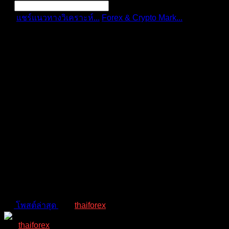
แชร์แนวทางวิเคราะห์...
Forex & Crypto Mark...
USD/INR
ดึงดูดผู้ซื...
การแจ้งเตือน
ลบทั้งหมด
USD/INR ดึงดูดผู้ซื้อบางราย
RBI คงอัตราดอกเบี้ยซื้อคืนไว้
ไม่เปลี่ยนแปลง
Forex & Crypto Market | ข่าว วิเคราะห์ คู่เงินทั่วโลก
โพสต์ล่าสุด
โดย
thaiforex
2 ปี ที่ผ่านมา
thaiforex