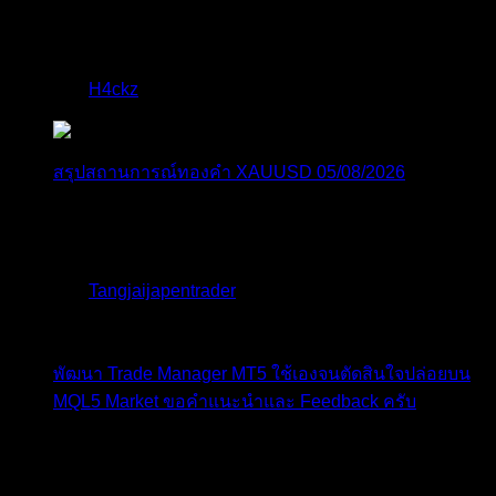
ไมไ่ด้เข้ามาอัพเดทเช่นเคย ยังรันอยู่ ปล่อยระบบทำงาน
แบบล...
โดย
H4ckz
,
2 วัน ที่ผ่านมา
สรุปสถานการณ์ทองคำ XAUUSD 05/08/2026
ราคาทองคำ XAUUSD พุ่งทะยานอย่างรุนแรงเกือบ
3.80% ขึ้นไป...
โดย
Tangjaijapentrader
,
2 วัน ที่ผ่านมา
พัฒนา Trade Manager MT5 ใช้เองจนตัดสินใจปล่อยบน
MQL5 Market ขอคำแนะนำและ Feedback ครับ
สวัสดีครับทุกคน ช่วงหลายเดือนที่ผ่านมา ผมพัฒนา
Trade ...