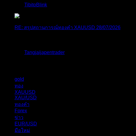
โดย
TibitoBlink
,
1 สัปดาห์ ที่ผ่านมา
RE: สรุปสถานการณ์ทองคำ XAUUSD 28/07/2026
หยุดยาวนี้ไปเที่ยวไหนกันครับ
โดย
Tangjaijapentrader
,
1 สัปดาห์ ที่ผ่านมา
แท็กหัวข้อ
gold
325
ทอง
277
XAUUSD
238
XAU/USD
178
ทองคำ
101
Forex
62
ข่าว
56
EUR/USD
40
มือใหม่
31