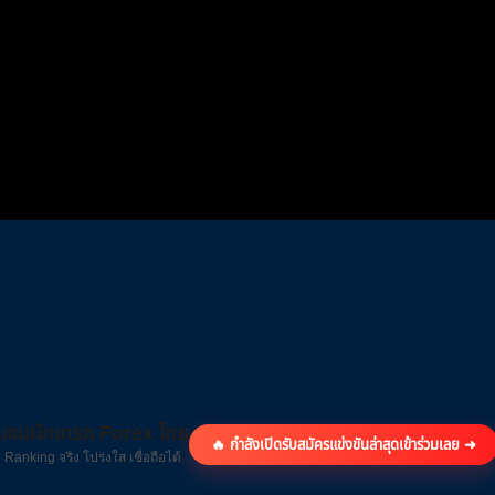
ุมชนนักเทรด Forex ไทย
🔥 กำลังเปิดรับสมัครแข่งขันล่าสุด
เข้าร่วมเลย ➜
 Ranking จริง โปร่งใส เชื่อถือได้