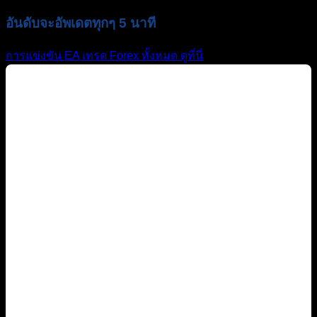
อันดับจะอัพเดตทุกๆ 5 นาที
การแข่งขัน EA เทรด Forex ทั้งหมด ดูที่นี่