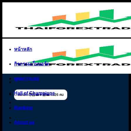
Skip
to
content
หน้าหลัก
กิจกรรมเว็บบอร์ด
ดูผลการแข่ง
Hall of Champions
สมาชิก 🧑🏻‍💼👩🏼‍💼 4526 คน
Ranking
About us