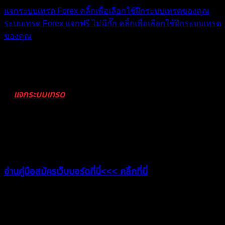
แจกระบบเทรด Forex คลิ้กเพื่อเลือกใช้ฝึกระบบเทรดของคุณ
ระบบเทรด Forex แจกฟรี ไม่มีกั๊ก คลิ้กเพื่อเลือกใช้ฝึกระบบเทรด
ของคุณ
สามารถศึกษาและเลือกมาใช้งาน สัก 1 ระบบ แล้วลองฝึกฝนได้
เลย
*หากใครมีระบบไหนเจ๋งๆ สามารถมาแชร์ได้ที่ห้อง >>> คลิ้กที่
แจกระบบเทรด
นี่
สมัครสมาชิกเว็บบอร์ดยังไง?
อ่านคู่มือสมัครเว็บบอร์ดที่นี่<<< คลิ้กที่นี่
ผูก Myfxbook ยังไง?