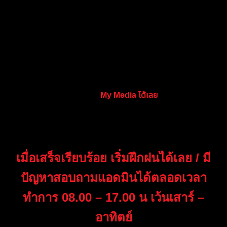
– ระบบทำงานยังไง?
– ระบบยังทำงานหรือไม่?
– มีจุดที่หลุดระบบไหม? (เช่น เข้าด้วยอารมณ์)
– ถ้าหลุด แก้ยังไง?
ความรู้สึกเป็นยังไง ให้เลือกมาเล่าสักข้อใดข้อ 1 แล้วเลือกมา
เขียนลงไป
หากต้องการใส่รูปก็กดไปที่
My Media
ได้เลย
3.เมื่อเขียนเสร็จแล้วกดเพิ่มหัวข้อเป็นอันเสร็จ
เมื่อเสร็จเรียบร้อย เริ่มฝึกฝนได้เลย / มี
ปัญหาสอบถามแอดมินได้ตลอดเวลา
ทำการ 08.00 – 17.00 น เว้นเสาร์ –
อาทิตย์