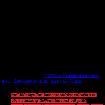
– ห้ามใช้ EA, ห้าม Copy Trade
– เทรดให้ถึง
$100
ภายใน 1 ปี ใครเทรดผ่านก่อนก็มารับ
รางวัลก่อนได้เลย
– หากใครไม่มีระบบเทรดแจ้งแอดได้ แอดจะช่วยหาให้
ครับ
– รายงานผลสัปดาห์ละ 1 ครั้ง เขียนเล่า / จดบันทึกการ
เทรดในเว็บบอร์ด
ระบบทำงานยังไง?
ระบบยังทำงานหรือไม่?
มีจุดที่หลุดระบบไหม? (เช่น เข้าด้วยอารมณ์)
ถ้าหลุด แก้ยังไง?
ความรู้สึกเป็นยังไง ให้เลือกมาเล่าสักข้อใดข้อ 1 แล้วมาเขียนลง
ในเว็บบอร์ดห้อง กดเลย>>
กำลังใจรายวัน แรงบรรดาลใจในการ
เทรด – เว็บไซต์ชุมชนสำหรับนักเทรด Forex เว็บบอร์ด
หากไม่มีข้อพิสูจน์ใดที่บ่งบอกว่าคุณเข้าใจการฝึกจริง ระบบ
จริง แอดขออนุญาติให้ฝึกฝนใหม่จนกว่าจะพิสูจน์ได้