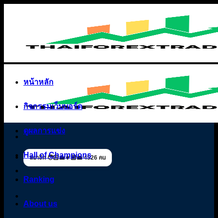
Skip
to
content
หน้าหลัก
กิจกรรมเว็บบอร์ด
ดูผลการแข่ง
Hall of Champions
สมาชิก 🧑🏻‍💼👩🏼‍💼 4526 คน
Ranking
About us