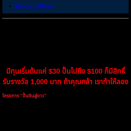
นโยบายการใช้งาน
โครงการปั้นดินสู่ดาว สร้างวินัยในการ
เทรด Forex
มีทุนเริ่มต้นแค่ $30 ปั้นไปถึง $100 ก็มีสิทธิ์
รับรางวัล 1,000 บาท ถ้าคุณกล้า เราท้าให้ลอง
โครงการ “ปั้นดินสู่ดาว”
ถูกออกแบบมาเพื่อสร้าง สนามฝึกจริง
สำหรับนักเทรด ไม่ว่าจะเป็นมือใหม่หรือมือเก่า โดยใช้ทุนเพียง
เล็กน้อย ($30) เพื่อฝึกฝนอย่างเป็นระบบ จนถึงเป้าหมาย $100
พร้อมสร้างแรงจูงใจผ่านรางวัลที่มีคุณค่า เพื่อยืนยันว่าผู้เข้าร่วม
ได้พิสูจน์ตัวเองจริงๆ