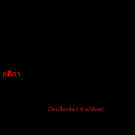
*** ด้วยงบประมาณรางวัลเพียง 50,000 บาท เราตั้งใจให้รางวัล
นี้เป็น เครื่องยืนยันคุณภาพ ไม่ใช่ของแจกทั่วไป ทุกคนมีโอกาส
เท่าเทียมกัน แต่เฉพาะผู้ที่พิสูจน์ได้ว่าเทรดด้วยระบบและวินัยจน
ปั้น $30 สู่ $100 สำเร็จเท่านั้น ที่จะได้รางวัลตามลำดับ จนกว่า
งบจะหมด ✅
กติกา
สำคัญ ***ต้องการฝึกเทรดแบบไหน (เลือกได้ ข้อใดข้อหนึ่ง เมื่อ
เลือกแล้ว จะมีผลต่อรางวัลที่ได้ และสิ่งที่คุณจะได้)
กติกาเงื่อนไขการเทรด
*
(ใครเลือกข้อ 1 ข้ามได้เลย)
– เทรดเดอร์ 1 คน ต่อ 1 บัญชีเท่านั้นในการทำชาเลนจ์
ครั้งนี้