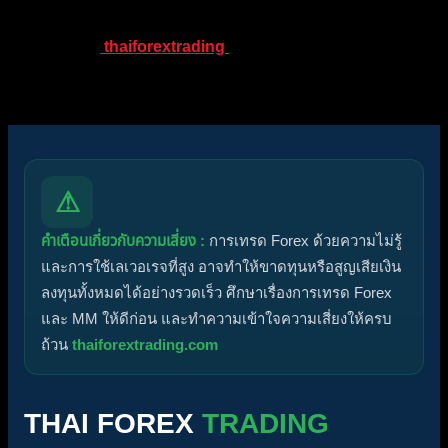
เมื่อเช็กทั้ง 3 ข้อเสร็จแล้ว ให้แจ้งส่งการบ้านมาที่เพจของ
แอดมิน
thaiforextrading
รอคิวตามที่แอดมินแจ้ง แอดมินทำการ จ.ศ. เวลา 08.00 –
17.00 ไม่ทำการแจกรางวัลในวันหยุดเสาร์-อาทิตย์
⚠
คำเตือนเกี่ยวกับความเสี่ยง :
การเทรด Forex ด้วยความไม่รู้
และการใช้เลเวอเรจที่สูง อาจทำให้ขาดทุนหรือสูญเสียเงิน
ลงทุนทั้งหมดได้อย่างรวดเร็ว ศึกษาเรื่องการเทรด Forex
และ MM ให้ดีก่อน และทำความเข้าใจความเสี่ยงให้ครบ
ถ้วน
thaiforextrading.com
THAI FOREX
TRADING