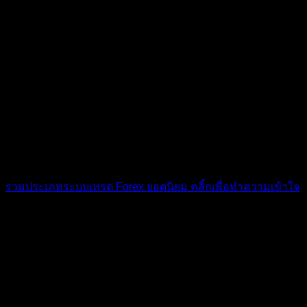
หาระบบเทรดไม่เจอ? ทำยังไงดี?
สำหรับคนที่ยังหาระบบเทรดตัวเองไม่เจอ ไม่รู้จะใช้อะไรมา
เทรด ผมมีตัวเลือกให้หยิบมาลองใช้งานดู เพราะด้วยที่เป็นการ
ฝึกสิ่งสำคัญไม่ใช่ความกลัว แต่คือความกล้าที่จะลองทำสิ่ง
ใหม่ๆที่ต่างออกไป เพราะมีคนบอกไว้ว่า เมื่อคุณทำวิธีการแบบ
เดิม คุณจะได้ผลลัพธ์แบบเดิม แต่เมื่อคุณทำวิธีการแบบใหม่ล่ะ?
ผลลัพธ์จะเป็นยังไง?
เรียนรู้และทำความเข้าใจระบบเทรด
รวมประเภทระบบเทรด Forex ยอดนิยม คลิ้กเพื่อทำความเข้าใจ
แจกระบบเทรด ศึกษาฟรี ระบบเทรด Forex แจกฟรี ไม่มีกั๊ก
เท่าที่ผมหาได้จากที่เพื่อนในเว็บบอร์ดมาแชร์ข้อมูล แอดมินอ่าน
แล้วรู้สึกว่ามันเป็นประโยชน์และฟรี เพราะงั้นไม่มีอะไรที่เสีย
หายลองดูได้หมดเลย มี 2 แหล่งที่หาได้ตอนนี้ สามารถเลือกดู
และศึกษาได้เลย