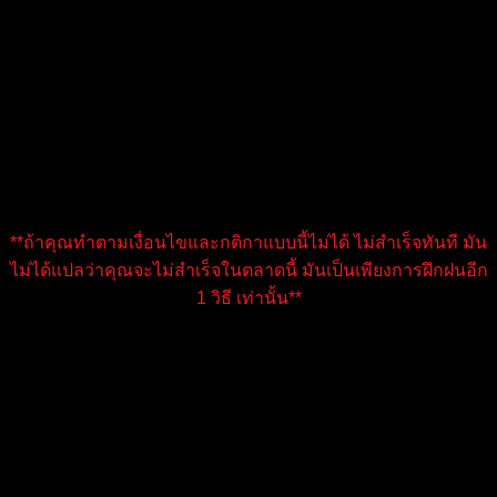
เป้าหมายใหญ่ :
เพื่อสร้าง สนามฝึกจริง ที่ทำให้เทรดเดอร์ไทยได้
พิสูจน์ตัวเองว่า มีวินัย / มีระบบการเทรดที่ยั่งยืน และสามารถ
พัฒนาจาก ทุนเล็ก ไปสู่ ทุนใหญ่ ได้อย่างมีแบบแผน
ระยะเวลาโครงการ : 1 ปี
รางวัลจะได้รับ : ได้รับรางวัลตามลำดับการทำสำเร็จ จนกว่างบ
50,000 บาทจะหมด
**ถ้าคุณทำตามเงื่อนไขและกติกาแบบนี้ไม่ได้ ไม่สำเร็จทันที มัน
ไม่ได้แปลว่าคุณจะไม่สำเร็จในตลาดนี้ มันเป็นเพียงการฝึกฝนอีก
1 วิธี เท่านั้น**
รางวัล
รางวัลเป็นแบบ limited จำนวนเงิน 50,000 บาท เมื่อผ่านแล้ว
รางวัลจะได้รับตามลำดับการทำสำเร็จ จนกว่างบ 50,000 บาท
จะหมด