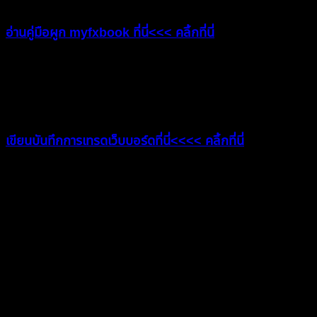
อ่านคู่มือผูก myfxbook ที่นี่<<< คลิ้กที่นี่
เขียนบันทึกการเทรดได้ที่ไหน?
เขียนบันทึกการเทรดเว็บบอร์ดที่นี่<<<< คลิ้กที่นี่