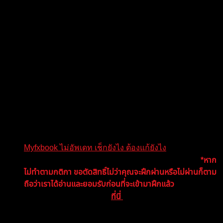
ขั้นตอนการส่งการบ้าน
เมื่อท่านฝึกฝนเสร็จเรียบร้อยแล้ว ให้ตรวจเช้กตามขั้นตอนดังนี้
เพื่อความสะดวกและรวดเร็วในการตรวจ และไม่ต้องรอ
ตรวจเช็กหมายเลขพอร์ตและรหัสนักลงทุน ว่าสามารถ
เข้าดูได้หรือไม่ หรือสามารถ ถามเช็กกับแอดมินก่อนได้
(หากมีคนลืมพาสเวิรดตัวเอง)
ตรวจเช็ก myfxbook ของตัวเองให้เรียบร้อยว่าสามารถเข้า
ได้ และมีการอัพเดตหรือไม่ ถ้ายังไม่อัพเดต ให้ทำการ
อัพเดตให้เรียบร้อย ถ้าไม่อัพเดต (หาข้อมูลเพิ่มเติม
Myfxbook ไม่อัพเดท เช็กยังไง ต้องแก้ยังไง
)
ตรวจเช็กบันทึกการเทรดว่าได้ทำตามกติกาหรือไม่?
*หาก
ไม่ทำตามกติกา ขอตัดสิทธิ์ไม่ว่าคุณจะฝึกผ่านหรือไม่ผ่านก็ตาม
ถือว่าเราได้อ่านและยอมรับก่อนที่จะเข้ามาฝึกแล้ว
เช็กบันทึกการเทรด
ที่นี่
อัพโหลดรูปการเข้าเทรดพร้อมบอกเหตุผล / อารมณ์
/สถานการณ์ ตอนนั้น ขั้นต่ำ 3 รูป