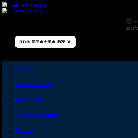
Skip
to
content
🏆 ช
แข่งจริง
สมาชิก 🧑🏻‍💼👩🏼‍💼 4526 คน
หน้าหลัก
กิจกรรมเว็บบอร์ด
ดูผลการแข่ง
Hall of Champions
Ranking