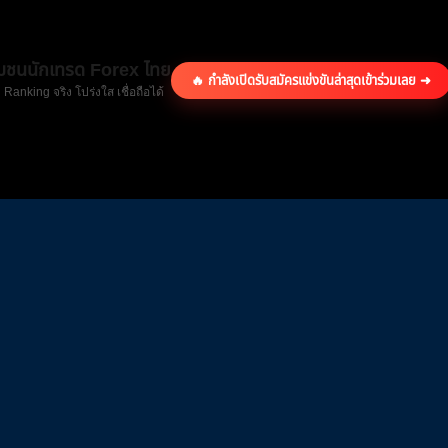
ุมชนนักเทรด Forex ไทย
🔥 กำลังเปิดรับสมัครแข่งขันล่าสุด
เข้าร่วมเลย ➜
 Ranking จริง โปร่งใส เชื่อถือได้