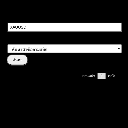
ค้นหาวลี:
ประเภทการค้นหา:
หน้า 3 / 5
ก่อนหน้า
ต่อไป
#
หัวข้อโพสต์
สรุปสถานการณ์ทองคำ XAUUSD 28/05/2026
XAUUSD
gold
ทอง